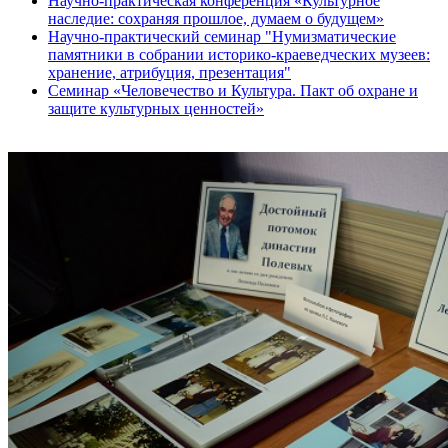
Научно-практическая конференция «Культурное
наследие: сохраняя прошлое, думаем о будущем»
Научно-практический семинар "Нумизматические
памятники в собрании историко-краеведческих музеев:
хранение, атрибуция, презентация"
Семинар «Человечество и Культура. Пакт об охране и
защите культурных ценностей»