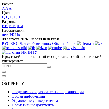
Размер
A
A
A
Цвет
Ц
Ц
Ц
Ц
Ц
Разрядка
ИИ
И
И
И
И
Изображения
нет
Ч/Б
Цв.
08 августа 2026
|
неделя
нечетная
РУС
ENG
Для слабовидящих
Обычный вид
Иркутский национальный исследовательский технический
университет
Об ИРНИТУ
Сведения об образовательной организации
Общая информация
Управление университетом
Нормативные документы