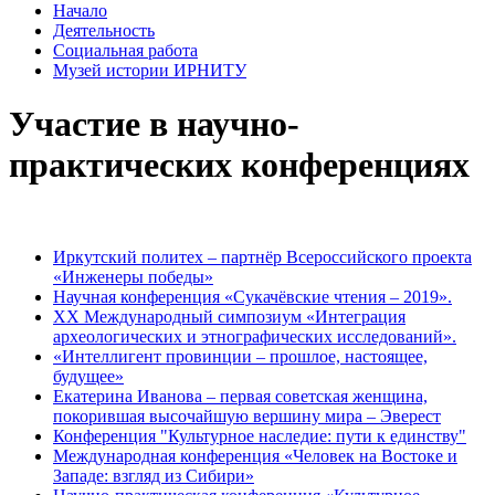
Начало
Деятельность
Социальная работа
Музей истории ИРНИТУ
Участие в научно-
практических конференциях
Иркутский политех – партнёр Всероссийского проекта
«Инженеры победы»
Научная конференция «Сукачёвские чтения – 2019».
XX Международный симпозиум «Интеграция
археологических и этнографических исследований».
«Интеллигент провинции – прошлое, настоящее,
будущее»
Екатерина Иванова – первая советская женщина,
покорившая высочайшую вершину мира – Эверест
Конференция "Культурное наследие: пути к единству"
Международная конференция «Человек на Востоке и
Западе: взгляд из Сибири»