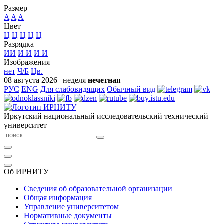
Размер
A
A
A
Цвет
Ц
Ц
Ц
Ц
Ц
Разрядка
ИИ
И
И
И
И
Изображения
нет
Ч/Б
Цв.
08 августа 2026
|
неделя
нечетная
РУС
ENG
Для слабовидящих
Обычный вид
Иркутский национальный исследовательский технический
университет
Об ИРНИТУ
Сведения об образовательной организации
Общая информация
Управление университетом
Нормативные документы