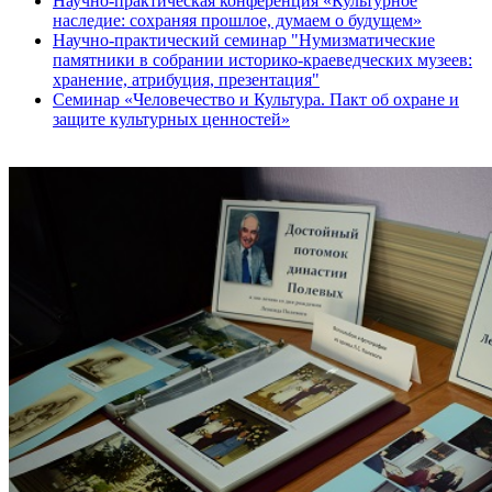
Научно-практическая конференция «Культурное
наследие: сохраняя прошлое, думаем о будущем»
Научно-практический семинар "Нумизматические
памятники в собрании историко-краеведческих музеев:
хранение, атрибуция, презентация"
Семинар «Человечество и Культура. Пакт об охране и
защите культурных ценностей»