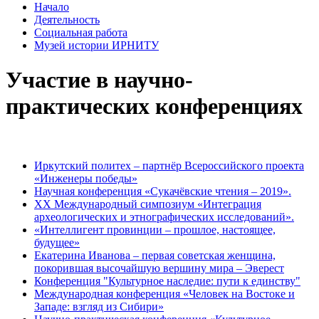
Начало
Деятельность
Социальная работа
Музей истории ИРНИТУ
Участие в научно-
практических конференциях
Иркутский политех – партнёр Всероссийского проекта
«Инженеры победы»
Научная конференция «Сукачёвские чтения – 2019».
XX Международный симпозиум «Интеграция
археологических и этнографических исследований».
«Интеллигент провинции – прошлое, настоящее,
будущее»
Екатерина Иванова – первая советская женщина,
покорившая высочайшую вершину мира – Эверест
Конференция "Культурное наследие: пути к единству"
Международная конференция «Человек на Востоке и
Западе: взгляд из Сибири»