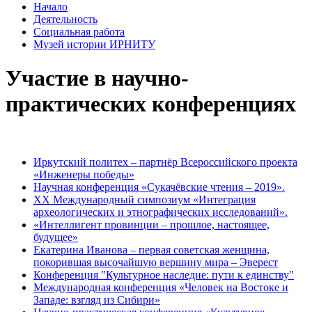
Начало
Деятельность
Социальная работа
Музей истории ИРНИТУ
Участие в научно-
практических конференциях
Иркутский политех – партнёр Всероссийского проекта
«Инженеры победы»
Научная конференция «Сукачёвские чтения – 2019».
XX Международный симпозиум «Интеграция
археологических и этнографических исследований».
«Интеллигент провинции – прошлое, настоящее,
будущее»
Екатерина Иванова – первая советская женщина,
покорившая высочайшую вершину мира – Эверест
Конференция "Культурное наследие: пути к единству"
Международная конференция «Человек на Востоке и
Западе: взгляд из Сибири»