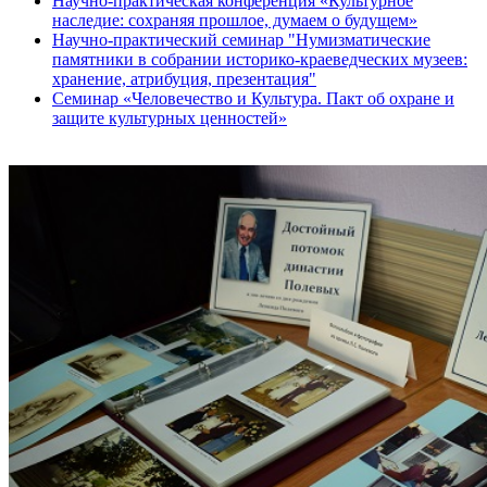
Научно-практическая конференция «Культурное
наследие: сохраняя прошлое, думаем о будущем»
Научно-практический семинар "Нумизматические
памятники в собрании историко-краеведческих музеев:
хранение, атрибуция, презентация"
Семинар «Человечество и Культура. Пакт об охране и
защите культурных ценностей»