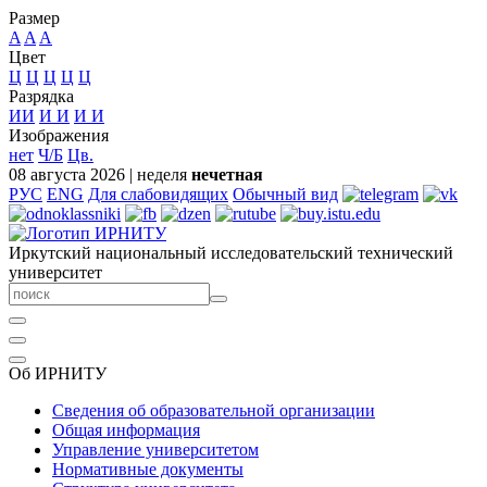
Размер
A
A
A
Цвет
Ц
Ц
Ц
Ц
Ц
Разрядка
ИИ
И
И
И
И
Изображения
нет
Ч/Б
Цв.
08 августа 2026
|
неделя
нечетная
РУС
ENG
Для слабовидящих
Обычный вид
Иркутский национальный исследовательский технический
университет
Об ИРНИТУ
Сведения об образовательной организации
Общая информация
Управление университетом
Нормативные документы