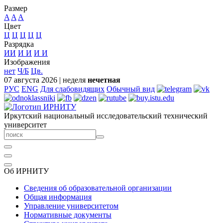
Размер
A
A
A
Цвет
Ц
Ц
Ц
Ц
Ц
Разрядка
ИИ
И
И
И
И
Изображения
нет
Ч/Б
Цв.
07 августа 2026
|
неделя
нечетная
РУС
ENG
Для слабовидящих
Обычный вид
Иркутский национальный исследовательский технический
университет
Об ИРНИТУ
Сведения об образовательной организации
Общая информация
Управление университетом
Нормативные документы