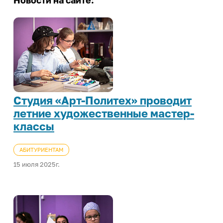
Новости на сайте:
ИРНИТУ в соцсетях
Иностранному студенту
Медицинский кабинет
Общежития
Личный кабинет студента
Студия «Арт-Политех» проводит
Личный кабинет родителя
летние художественные мастер-
Нормативные документы
классы
Инклюзивное образование
АБИТУРИЕНТАМ
15 июля 2025г.