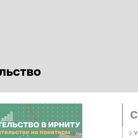
льство
С
У