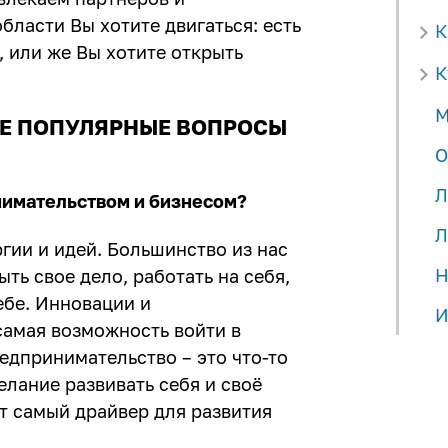
бласти Вы хотите двигаться: есть
К
, или же Вы хотите открыть
К
М
ЫЕ ПОПУЛЯРНЫЕ ВОПРОСЫ
О
Л
нимательством и бизнесом?
Л
ргии и идей. Большинство из нас
Н
ть свое дело, работать на себя,
ебе. Инновации и
И
самая возможность войти в
редпринимательство – это что-то
елание развивать себя и своё
от самый драйвер для развития