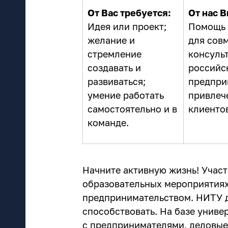
От Вас требуется:
От нас В
Идея или проект;
Помощь 
желание и
для сов
стремление
консуль
создавать и
российс
развиваться;
предпри
умение работать
привлеч
самостоятельно и в
клиенто
команде.
Начните активную жизнь! Участ
образовательных мероприятиях
предпринимательством. НИТУ д
способствовать. На базе униве
с предпринимателями, деловые