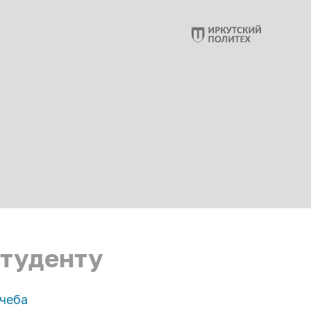
туденту
чеба