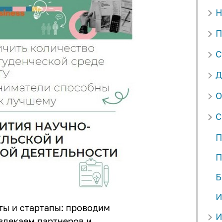
Н
П
С
Д
О
С
П
П
Б
И
ты и стартапы: проводим
И
влекаем партнеров и