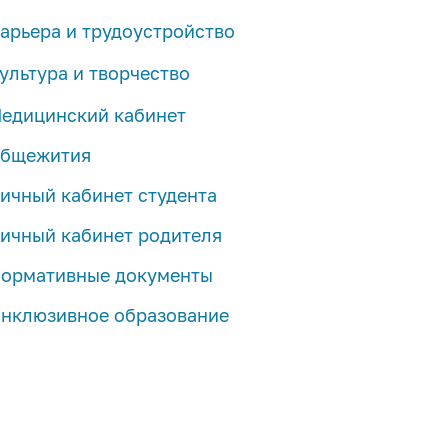
Управление по спортивным сооружениям
Оформление приглашений для иностранных
арьера и трудоустройство
студентов
Центр карьеры
ультура и творчество
Правила пребывания
Трудоустройство студентов
Мероприятия
едицинский кабинет
Медицинское обслуживание
Программа целевого обучения в интересах
Проекты
бщежития
Лабораторная диагностика COVID-19
ИРНИТУ
Творческие коллективы
Полезная информация
ичный кабинет студента
Часто задаваемые вопросы
ичный кабинет родителя
ормативные документы
нклюзивное образование