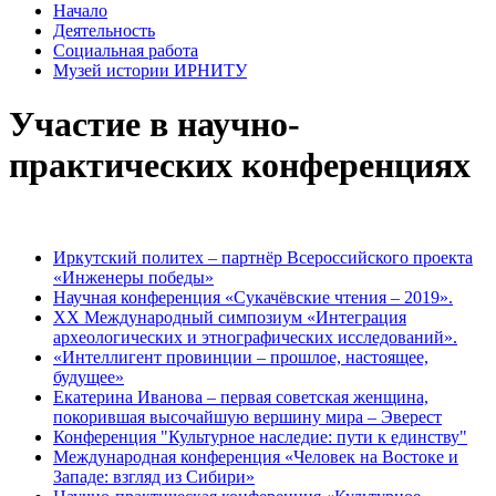
Начало
Деятельность
Социальная работа
Музей истории ИРНИТУ
Участие в научно-
практических конференциях
Иркутский политех – партнёр Всероссийского проекта
«Инженеры победы»
Научная конференция «Сукачёвские чтения – 2019».
XX Международный симпозиум «Интеграция
археологических и этнографических исследований».
«Интеллигент провинции – прошлое, настоящее,
будущее»
Екатерина Иванова – первая советская женщина,
покорившая высочайшую вершину мира – Эверест
Конференция "Культурное наследие: пути к единству"
Международная конференция «Человек на Востоке и
Западе: взгляд из Сибири»