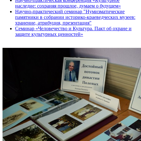
Научно-практическая конференция «Культурное
наследие: сохраняя прошлое, думаем о будущем»
Научно-практический семинар "Нумизматические
памятники в собрании историко-краеведческих музеев:
хранение, атрибуция, презентация"
Семинар «Человечество и Культура. Пакт об охране и
защите культурных ценностей»