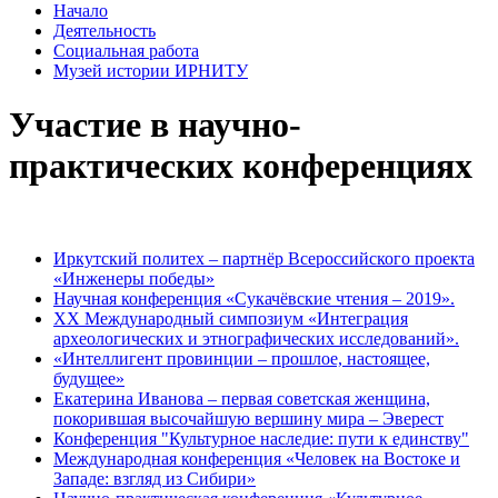
Начало
Деятельность
Социальная работа
Музей истории ИРНИТУ
Участие в научно-
практических конференциях
Иркутский политех – партнёр Всероссийского проекта
«Инженеры победы»
Научная конференция «Сукачёвские чтения – 2019».
XX Международный симпозиум «Интеграция
археологических и этнографических исследований».
«Интеллигент провинции – прошлое, настоящее,
будущее»
Екатерина Иванова – первая советская женщина,
покорившая высочайшую вершину мира – Эверест
Конференция "Культурное наследие: пути к единству"
Международная конференция «Человек на Востоке и
Западе: взгляд из Сибири»