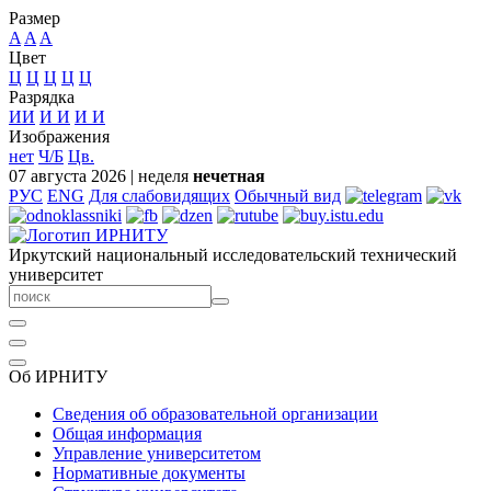
Размер
A
A
A
Цвет
Ц
Ц
Ц
Ц
Ц
Разрядка
ИИ
И
И
И
И
Изображения
нет
Ч/Б
Цв.
07 августа 2026
|
неделя
нечетная
РУС
ENG
Для слабовидящих
Обычный вид
Иркутский национальный исследовательский технический
университет
Об ИРНИТУ
Сведения об образовательной организации
Общая информация
Управление университетом
Нормативные документы