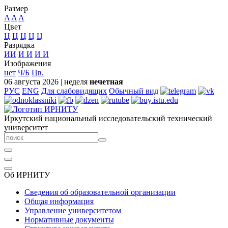
Размер
A
A
A
Цвет
Ц
Ц
Ц
Ц
Ц
Разрядка
ИИ
И
И
И
И
Изображения
нет
Ч/Б
Цв.
06 августа 2026
|
неделя
нечетная
РУС
ENG
Для слабовидящих
Обычный вид
Иркутский национальный исследовательский технический
университет
Об ИРНИТУ
Сведения об образовательной организации
Общая информация
Управление университетом
Нормативные документы