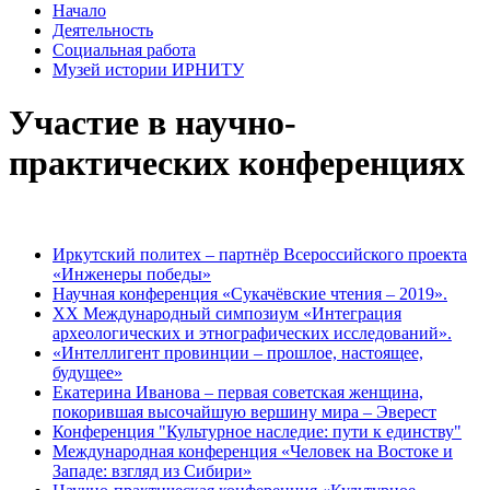
Начало
Деятельность
Социальная работа
Музей истории ИРНИТУ
Участие в научно-
практических конференциях
Иркутский политех – партнёр Всероссийского проекта
«Инженеры победы»
Научная конференция «Сукачёвские чтения – 2019».
XX Международный симпозиум «Интеграция
археологических и этнографических исследований».
«Интеллигент провинции – прошлое, настоящее,
будущее»
Екатерина Иванова – первая советская женщина,
покорившая высочайшую вершину мира – Эверест
Конференция "Культурное наследие: пути к единству"
Международная конференция «Человек на Востоке и
Западе: взгляд из Сибири»