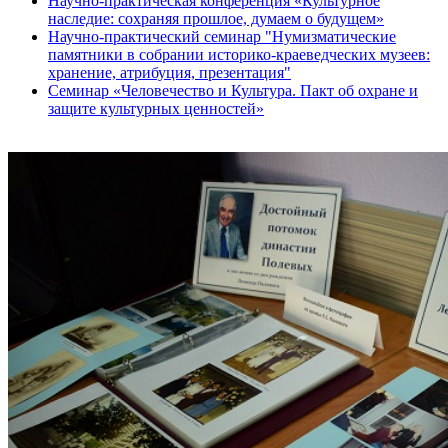
Научно-практическая конференция «Культурное
наследие: сохраняя прошлое, думаем о будущем»
Научно-практический семинар "Нумизматические
памятники в собрании историко-краеведческих музеев:
хранение, атрибуция, презентация"
Семинар «Человечество и Культура. Пакт об охране и
защите культурных ценностей»