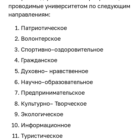
ИРНИТУ в соцсетях
проводимые университетом по следующим
направлениям:
Иностранному студенту
Патриотическое
Медицинский кабинет
Волонтерское
Общежития
Спортивно–оздоровительное
Личный кабинет студента
Гражданское
Личный кабинет родителя
Духовно– нравственное
Нормативные документы
Научно–образовательное
Инклюзивное образование
Предпринимательское
Культурно– Творческое
Экологическое
Информационное
Туристическое