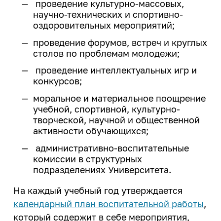
Закон Иркутской области о
проведение культурно-массовых,
деятельность
ветеранах труда Иркутской
научно-технических и спортивно-
Центр карьеры
области
оздоровительных мероприятий;
ИРНИТУ - ОК "Российский
Трудоустройство студентов
алюминий"
проведение форумов, встреч и круглых
Программа целевого обучения в
столов по проблемам молодежи;
ИРНИТУ - ПАО "Корпорация
интересах ИРНИТУ
"Иркут"
проведение интеллектуальных игр и
конкурсов;
Культура и творчество
моральное и материальное поощрение
Мероприятия
учебной, спортивной, культурно-
творческой, научной и общественной
Проекты
активности обучающихся;
Творческие коллективы
административно-воспитательные
комиссии в структурных
подразделениях Университета.
Профилактика и оздоровление
На каждый учебный год утверждается
Патриотика
календарный план воспитательной работы
,
Библиотека
который содержит в себе мероприятия,