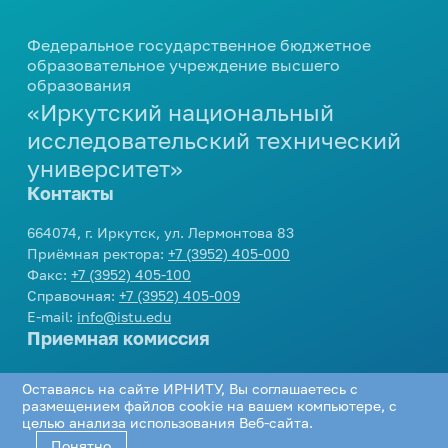
Федеральное государственное бюджетное
образовательное учреждение высшего
образования
«Иркутский национальный
исследовательский технический
университет»
Контакты
664074, г. Иркутск, ул. Лермонтова 83
Приёмная ректора:
+7 (3952) 405-000
Факс:
+7 (3952) 405-100
Справочная:
+7 (3952) 405-009
E-mail:
info@istu.edu
Приемная комиссия
Телефон:
+7 (3952) 405-405
,
8 800 1005405
Оставаясь на сайте ИРНИТУ, Вы соглашаетесь с
E-mail:
cpk@istu.edu
размещением файлов cookie на вашем компьютере, с
Соцсети
целью анализа использования Веб-сайта.
Понятно