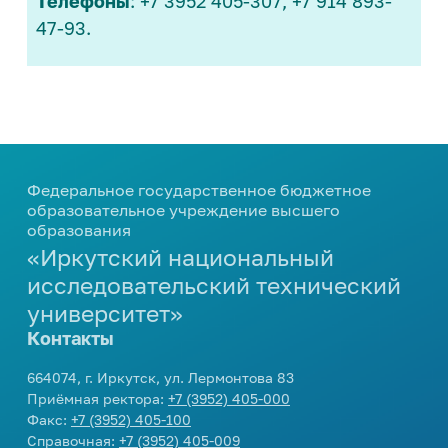
Телефоны
: +7 3952 405-307, +7 914 893-
Закон Иркутской области о
деятельность
ветеранах труда Иркутской
47-93.
Центр карьеры
области
ИРНИТУ - ОК "Российский
Трудоустройство студентов
алюминий"
Программа целевого обучения в
ИРНИТУ - ПАО "Корпорация
интересах ИРНИТУ
"Иркут"
Культура и творчество
Федеральное государственное бюджетное
образовательное учреждение высшего
Мероприятия
образования
Проекты
«Иркутский национальный
Творческие коллективы
исследовательский технический
университет»
Контакты
Профилактика и оздоровление
664074, г. Иркутск, ул. Лермонтова 83
Патриотика
Приёмная ректора:
+7 (3952) 405-000
Факс:
+7 (3952) 405-100
Библиотека
Справочная:
+7 (3952) 405-009