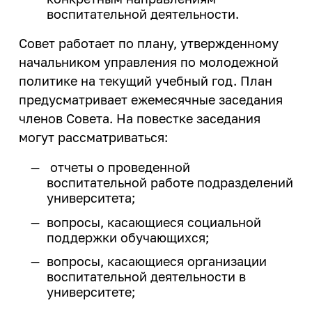
конструктор»
Магазин ИРНИТУ:
деятельности
Политика обеспечения
Целевое обучение
воспитательной деятельности.
Менделеевские классы
гендерного равенства
Закупки
Архив
еще...
Совет работает по плану, утвержденному
Общественная жизнь
Профком работников ИРНИТУ
начальником управления по молодежной
Издательство
Профком студентов
Летние профильные школы
политике на текущий учебный год. План
Расписание занятий
Информатизация
Старостат ИРНИТУ
предусматривает ежемесячные заседания
Летняя художественная школа
Система дистанционного
Студенческие объединения
членов Совета. На повестке заседания
Кадровая политика
обучения ИЗВО
могут рассматриваться:
еще...
Кампус
Центр образовательных
программ магистратуры и
отчеты о проведенной
Образовательная деятельность
Спорт
аспирантуры
воспитательной работе подразделений
университета;
Правовое обеспечение
Базы отдыха
Личный кабинет преподавателя
вопросы, касающиеся социальной
Пресс-служба
Спортивные сооружения
Медицинский осмотр
поддержки обучающихся;
Спортивный клуб
Режим и безопасность
Медицинский кабинет
вопросы, касающиеся организации
воспитательной деятельности в
Спорт
Служба охраны труда
Карьера и
университете;
Финансово-экономическая
трудоустройство