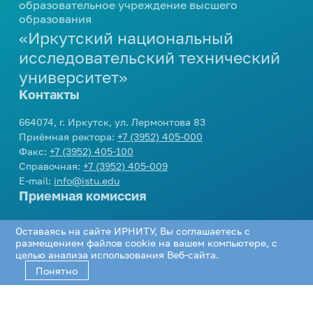
образовательное учреждение высшего
ИРНИТУ в соцсетях
образования
«Иркутский национальный
Иностранному студенту
исследовательский технический
Медицинский кабинет
университет»
Общежития
Контакты
Личный кабинет студента
664074, г. Иркутск, ул. Лермонтова 83
Приёмная ректора:
+7 (3952) 405-000
Личный кабинет родителя
Факс:
+7 (3952) 405-100
Справочная:
+7 (3952) 405-009
Нормативные документы
E-mail:
info@istu.edu
Приемная комиссия
Инклюзивное образование
Телефон:
+7 (3952) 405-405
,
8 800 1005405
Оставаясь на сайте ИРНИТУ, Вы соглашаетесь с
E-mail:
cpk@istu.edu
размещением файлов cookie на вашем компьютере, с
Соцсети
целью анализа использования Веб-сайта.
Понятно