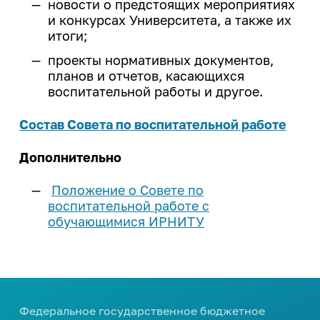
Закон Иркутской области о
новости о предстоящих мероприятиях
деятельность
ветеранах труда Иркутской
и конкурсах Университета, а также их
Центр карьеры
области
итоги;
ИРНИТУ - ОК "Российский
Трудоустройство студентов
алюминий"
проекты нормативных документов,
Программа целевого обучения в
планов и отчетов, касающихся
ИРНИТУ - ПАО "Корпорация
интересах ИРНИТУ
воспитательной работы и другое.
"Иркут"
Культура и творчество
Состав Совета по воспитательной работе
Мероприятия
Дополнительно
Проекты
Положение о Совете по
Творческие коллективы
воспитательной работе с
обучающимися ИРНИТУ
Профилактика и оздоровление
Патриотика
Библиотека
Федеральное государственное бюджетное