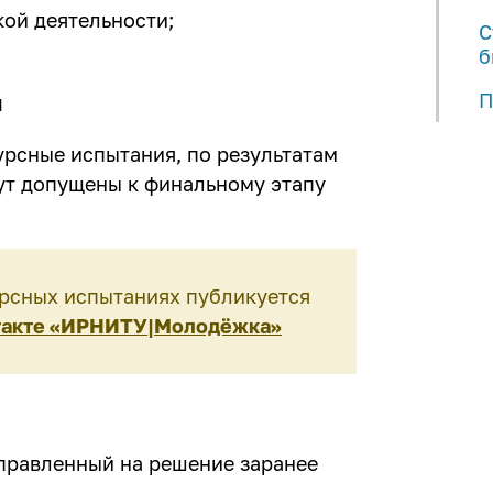
кой деятельности;
С
б
я
П
урсные испытания, по результатам
ут допущены к финальному этапу
рсных испытаниях публикуется
акте «ИРНИТУ|Молодёжка»
аправленный на решение заранее