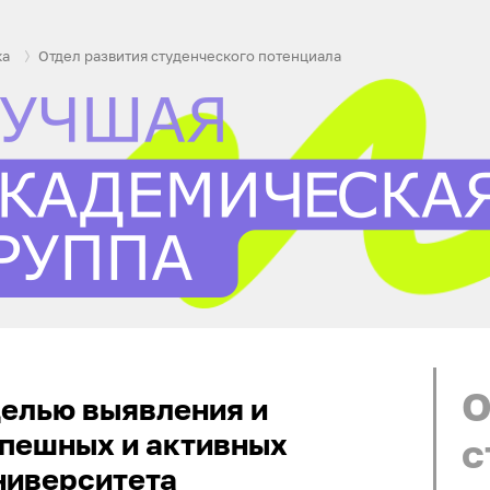
ка
Отдел развития студенческого потенциала
О
целью выявления и
пешных и активных
с
ниверситета