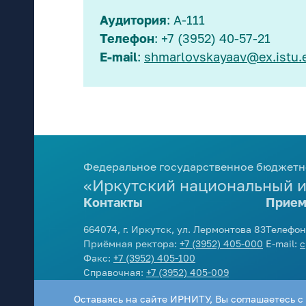
Аудитория
: А-111
Телефон
: +7 (3952) 40-57-21
E-mail
:
shmarlovskayaav@ex.istu.
Федеральное государственное бюджетн
«Иркутский национальный и
Контакты
Прием
664074, г. Иркутск, ул. Лермонтова 83
Телефон
Приёмная ректора:
+7 (3952) 405-000
E-mail:
c
Факс:
+7 (3952) 405-100
Справочная:
+7 (3952) 405-009
E-mail:
info@istu.edu
Оставаясь на сайте ИРНИТУ, Вы соглашаетесь с