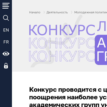
Начало
Деятельность
Молодежная полити
EN
FR
Конкурс проводится с 
поощрения наиболее ус
академических групп у