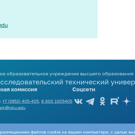
edu
ое образовательное учреждение высшего образования
сследовательский технический универ
ная комиссия
Соцсети
:
+7 (3952) 405-405
,
8 800 1005405
pk@istu.edu
 размещением файлов cookie на вашем компьютере, с целью ан