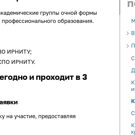
п
 академические группы очной формы
о профессионального образования.
М
В
П
 ВО ИРНИТУ;
С
 СПО ИРНИТУ.
Д
годно и проходит в 3
К
и
К
заявки
С
у на участие, предоставляя
К
к