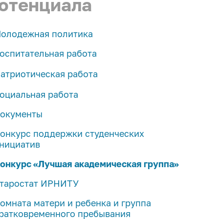
отенциала
олодежная политика
оспитательная работа
Совет по воспитательной работе
атриотическая работа
Состав Совета по воспитательной работе
Военно-патриотический клуб «БМ-21»
оциальная работа
Работа кураторов/классных руководителей
Военный учебный центр
окументы
академических групп
Народная дружина «Политех 38»
онкурс поддержки студенческих
Курс повышения квалификации
нициатив
"Воспитательная деятельность в системе
Память сильнее времени
высшего и среднего профессионального
Совет ветеранов
онкурс «Лучшая академическая группа»
образования
Центр патриотического воспитания
Направления самореализации студентов
таростат ИРНИТУ
Центр духовно-нравственного воспитания
Организация «Движение первых»
омната матери и ребенка и группа
ратковременного пребывания