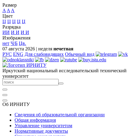
Размер
A
A
A
Цвет
Ц
Ц
Ц
Ц
Ц
Разрядка
ИИ
И
И
И
И
Изображения
нет
Ч/Б
Цв.
07 августа 2026
|
неделя
нечетная
РУС
ENG
Для слабовидящих
Обычный вид
Иркутский национальный исследовательский технический
университет
Об ИРНИТУ
Сведения об образовательной организации
Общая информация
Управление университетом
Нормативные документы