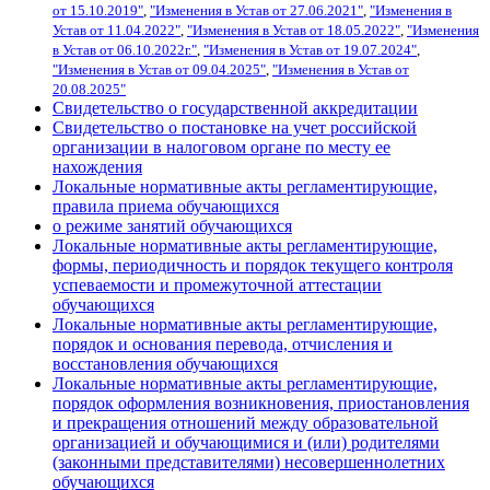
от 15.10.2019"
,
"Изменения в Устав от 27.06.2021"
,
"Изменения в
Устав от 11.04.2022"
,
"Изменения в Устав от 18.05.2022"
,
"Изменения
в Устав от 06.10.2022г."
,
"Изменения в Устав от 19.07.2024"
,
"Изменения в Устав от 09.04.2025"
,
"Изменения в Устав от
20.08.2025"
Свидетельство о государственной аккредитации
Свидетельство о постановке на учет российской
организации в налоговом органе по месту ее
нахождения
Локальные нормативные акты регламентирующие,
правила приема обучающихся
о режиме занятий обучающихся
Локальные нормативные акты регламентирующие,
формы, периодичность и порядок текущего контроля
успеваемости и промежуточной аттестации
обучающихся
Локальные нормативные акты регламентирующие,
порядок и основания перевода, отчисления и
восстановления обучающихся
Локальные нормативные акты регламентирующие,
порядок оформления возникновения, приостановления
и прекращения отношений между образовательной
организацией и обучающимися и (или) родителями
(законными представителями) несовершеннолетних
обучающихся