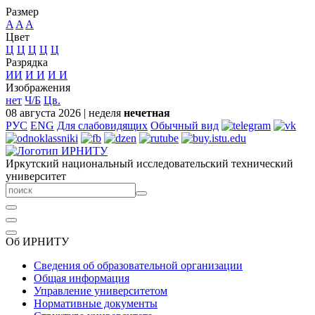
Размер
A
A
A
Цвет
Ц
Ц
Ц
Ц
Ц
Разрядка
ИИ
И
И
И
И
Изображения
нет
Ч/Б
Цв.
08 августа 2026
|
неделя
нечетная
РУС
ENG
Для слабовидящих
Обычный вид
Иркутский национальный исследовательский технический
университет
Об ИРНИТУ
Сведения об образовательной организации
Общая информация
Управление университетом
Нормативные документы