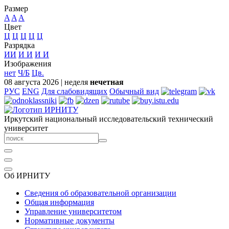
Размер
A
A
A
Цвет
Ц
Ц
Ц
Ц
Ц
Разрядка
ИИ
И
И
И
И
Изображения
нет
Ч/Б
Цв.
08 августа 2026
|
неделя
нечетная
РУС
ENG
Для слабовидящих
Обычный вид
Иркутский национальный исследовательский технический
университет
Об ИРНИТУ
Сведения об образовательной организации
Общая информация
Управление университетом
Нормативные документы