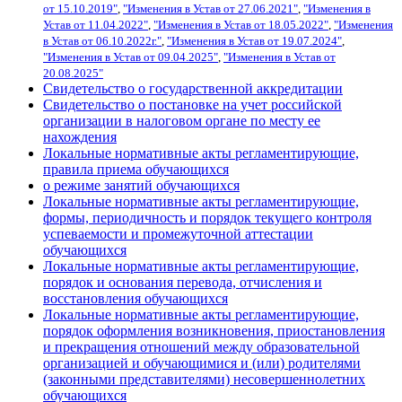
от 15.10.2019"
,
"Изменения в Устав от 27.06.2021"
,
"Изменения в
Устав от 11.04.2022"
,
"Изменения в Устав от 18.05.2022"
,
"Изменения
в Устав от 06.10.2022г."
,
"Изменения в Устав от 19.07.2024"
,
"Изменения в Устав от 09.04.2025"
,
"Изменения в Устав от
20.08.2025"
Свидетельство о государственной аккредитации
Свидетельство о постановке на учет российской
организации в налоговом органе по месту ее
нахождения
Локальные нормативные акты регламентирующие,
правила приема обучающихся
о режиме занятий обучающихся
Локальные нормативные акты регламентирующие,
формы, периодичность и порядок текущего контроля
успеваемости и промежуточной аттестации
обучающихся
Локальные нормативные акты регламентирующие,
порядок и основания перевода, отчисления и
восстановления обучающихся
Локальные нормативные акты регламентирующие,
порядок оформления возникновения, приостановления
и прекращения отношений между образовательной
организацией и обучающимися и (или) родителями
(законными представителями) несовершеннолетних
обучающихся