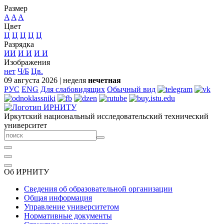
Размер
A
A
A
Цвет
Ц
Ц
Ц
Ц
Ц
Разрядка
ИИ
И
И
И
И
Изображения
нет
Ч/Б
Цв.
09 августа 2026
|
неделя
нечетная
РУС
ENG
Для слабовидящих
Обычный вид
Иркутский национальный исследовательский технический
университет
Об ИРНИТУ
Сведения об образовательной организации
Общая информация
Управление университетом
Нормативные документы