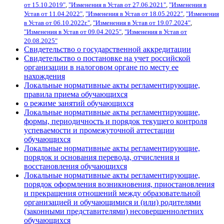
от 15.10.2019"
,
"Изменения в Устав от 27.06.2021"
,
"Изменения в
Устав от 11.04.2022"
,
"Изменения в Устав от 18.05.2022"
,
"Изменения
в Устав от 06.10.2022г."
,
"Изменения в Устав от 19.07.2024"
,
"Изменения в Устав от 09.04.2025"
,
"Изменения в Устав от
20.08.2025"
Свидетельство о государственной аккредитации
Свидетельство о постановке на учет российской
организации в налоговом органе по месту ее
нахождения
Локальные нормативные акты регламентирующие,
правила приема обучающихся
о режиме занятий обучающихся
Локальные нормативные акты регламентирующие,
формы, периодичность и порядок текущего контроля
успеваемости и промежуточной аттестации
обучающихся
Локальные нормативные акты регламентирующие,
порядок и основания перевода, отчисления и
восстановления обучающихся
Локальные нормативные акты регламентирующие,
порядок оформления возникновения, приостановления
и прекращения отношений между образовательной
организацией и обучающимися и (или) родителями
(законными представителями) несовершеннолетних
обучающихся