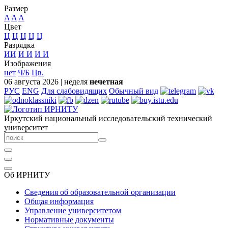
Размер
A
A
A
Цвет
Ц
Ц
Ц
Ц
Ц
Разрядка
ИИ
И
И
И
И
Изображения
нет
Ч/Б
Цв.
06 августа 2026
|
неделя
нечетная
РУС
ENG
Для слабовидящих
Обычный вид
Иркутский национальный исследовательский технический
университет
Об ИРНИТУ
Сведения об образовательной организации
Общая информация
Управление университетом
Нормативные документы