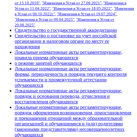
от 15.10.2019"
,
"Изменения в Устав от 27.06.2021"
,
"Изменения в
Устав от 11.04.2022"
,
"Изменения в Устав от 18.05.2022"
,
"Изменения
в Устав от 06.10.2022г."
,
"Изменения в Устав от 19.07.2024"
,
"Изменения в Устав от 09.04.2025"
,
"Изменения в Устав от
20.08.2025"
Свидетельство о государственной аккредитации
Свидетельство о постановке на учет российской
организации в налоговом органе по месту ее
нахождения
Локальные нормативные акты регламентирующие,
правила приема обучающихся
о режиме занятий обучающихся
Локальные нормативные акты регламентирующие,
формы, периодичность и порядок текущего контроля
успеваемости и промежуточной аттестации
обучающихся
Локальные нормативные акты регламентирующие,
порядок и основания перевода, отчисления и
восстановления обучающихся
Локальные нормативные акты регламентирующие,
порядок оформления возникновения, приостановления
и прекращения отношений между образовательной
организацией и обучающимися и (или) родителями
(законными представителями) несовершеннолетних
обучающихся