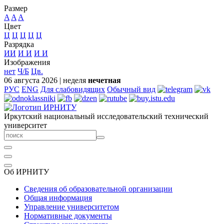
Размер
A
A
A
Цвет
Ц
Ц
Ц
Ц
Ц
Разрядка
ИИ
И
И
И
И
Изображения
нет
Ч/Б
Цв.
06 августа 2026
|
неделя
нечетная
РУС
ENG
Для слабовидящих
Обычный вид
Иркутский национальный исследовательский технический
университет
Об ИРНИТУ
Сведения об образовательной организации
Общая информация
Управление университетом
Нормативные документы