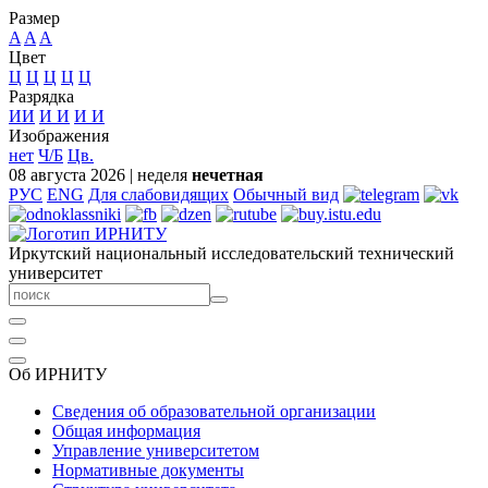
Размер
A
A
A
Цвет
Ц
Ц
Ц
Ц
Ц
Разрядка
ИИ
И
И
И
И
Изображения
нет
Ч/Б
Цв.
08 августа 2026
|
неделя
нечетная
РУС
ENG
Для слабовидящих
Обычный вид
Иркутский национальный исследовательский технический
университет
Об ИРНИТУ
Сведения об образовательной организации
Общая информация
Управление университетом
Нормативные документы