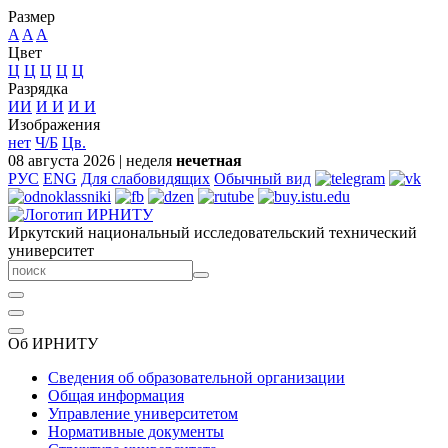
Размер
A
A
A
Цвет
Ц
Ц
Ц
Ц
Ц
Разрядка
ИИ
И
И
И
И
Изображения
нет
Ч/Б
Цв.
08 августа 2026
|
неделя
нечетная
РУС
ENG
Для слабовидящих
Обычный вид
Иркутский национальный исследовательский технический
университет
Об ИРНИТУ
Сведения об образовательной организации
Общая информация
Управление университетом
Нормативные документы