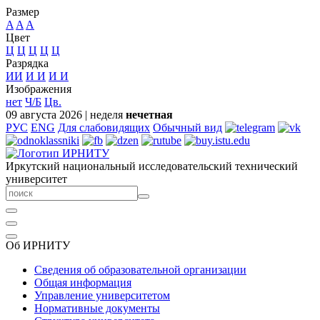
Размер
A
A
A
Цвет
Ц
Ц
Ц
Ц
Ц
Разрядка
ИИ
И
И
И
И
Изображения
нет
Ч/Б
Цв.
09 августа 2026
|
неделя
нечетная
РУС
ENG
Для слабовидящих
Обычный вид
Иркутский национальный исследовательский технический
университет
Об ИРНИТУ
Сведения об образовательной организации
Общая информация
Управление университетом
Нормативные документы