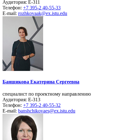
Аудитория: Е-311
Телефон:
+7 395-2 40-55-33
E-mail:
rozhkovaak@ex.istu.edu
Банщикова Екатерина Сергеевна
специалист по проектному направлению
Аудитория: Е-313
Телефон:
+7 395-2 40-55-32
E-mail:
banshchikovaes@ex.istu.edu