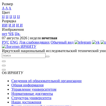
Размер
A
A
A
Цвет
Ц
Ц
Ц
Ц
Ц
Разрядка
ИИ
И
И
И
И
Изображения
нет
Ч/Б
Цв.
07 августа 2026
|
неделя
нечетная
РУС
ENG
Для слабовидящих
Обычный вид
Иркутский национальный исследовательский технический уни
Об ИРНИТУ
Сведения об образовательной организации
Общая информация
Управление университетом
Нормативные документы
Структура университета
Наши достижения