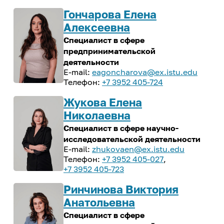
ИРНИТУ в соцсетях
Гончарова Елена
Алексеевна
Иностранному студенту
Специалист в сфере
Медицинский кабинет
предпринимательской
деятельности
Общежития
eagoncharova@ex.istu.edu
+7 3952 405-724
Личный кабинет студента
Жукова Елена
Личный кабинет родителя
Николаевна
Нормативные документы
Специалист в сфере научно-
исследовательской деятельности
Инклюзивное образование
zhukovaen@ex.istu.edu
+7 3952 405-027
,
+7 3952 405-723
Ринчинова Виктория
Анатольевна
Специалист в сфере