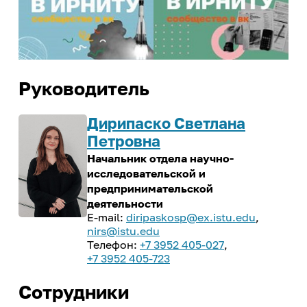
Закон Иркутской области о
деятельность
ветеранах труда Иркутской
Центр карьеры
области
ИРНИТУ - ОК "Российский
Трудоустройство студентов
алюминий"
Программа целевого обучения в
ИРНИТУ - ПАО "Корпорация
интересах ИРНИТУ
Руководитель
"Иркут"
Культура и творчество
Дирипаско Светлана
Петровна
Мероприятия
Начальник отдела научно-
Проекты
исследовательской и
Творческие коллективы
предпринимательской
деятельности
diripaskosp@ex.istu.edu
,
nirs@istu.edu
Профилактика и оздоровление
+7 3952 405-027
,
+7 3952 405-723
Патриотика
Сотрудники
Библиотека