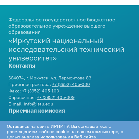
Федеральное государственное бюджетное
образовательное учреждение высшего
образования
«Иркутский национальный
исследовательский технический
университет»
Контакты
664074, г. Иркутск, ул. Лермонтова 83
Приёмная ректора:
+7 (3952) 405-000
Факс:
+7 (3952) 405-100
Справочная:
+7 (3952) 405-009
E-mail:
info@istu.edu
Приемная комиссия
Телефон:
+7 (3952) 405-405
,
8 800 1005405
Оставаясь на сайте ИРНИТУ, Вы соглашаетесь с
E-mail:
cpk@istu.edu
размещением файлов cookie на вашем компьютере, с
Соцсети
целью анализа использования Веб-сайта.