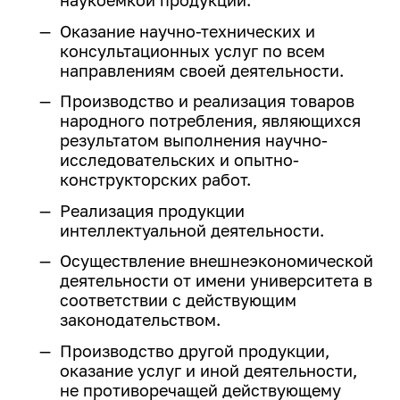
конструктор»
Магазин ИРНИТУ:
деятельности
Политика обеспечения
Целевое обучение
Менделеевские классы
Оказание научно-технических и
гендерного равенства
Закупки
консультационных услуг по всем
Архив
еще...
Общественная жизнь
Профком работников ИРНИТУ
направлениям своей деятельности.
Издательство
Профком студентов
Летние профильные школы
Производство и реализация товаров
Расписание занятий
Информатизация
народного потребления, являющихся
Старостат ИРНИТУ
Летняя художественная школа
Система дистанционного
результатом выполнения научно-
Студенческие объединения
Кадровая политика
обучения ИЗВО
исследовательских и опытно-
конструкторских работ.
еще...
Кампус
Центр образовательных
Реализация продукции
программ магистратуры и
Образовательная деятельность
Спорт
интеллектуальной деятельности.
аспирантуры
Правовое обеспечение
Осуществление внешнеэкономической
Базы отдыха
Личный кабинет преподавателя
деятельности от имени университета в
Пресс-служба
Спортивные сооружения
Медицинский осмотр
соответствии с действующим
законодательством.
Спортивный клуб
Режим и безопасность
Медицинский кабинет
Производство другой продукции,
Спорт
Служба охраны труда
Карьера и
оказание услуг и иной деятельности,
не противоречащей действующему
Финансово-экономическая
трудоустройство