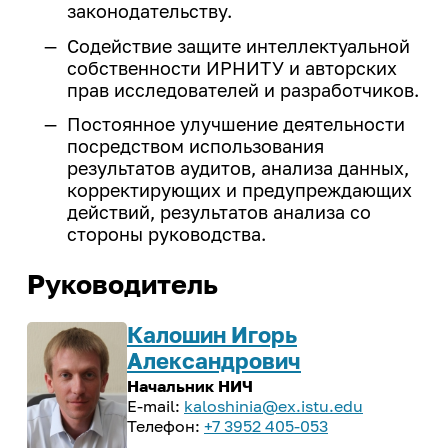
Закон Иркутской области о
законодательству.
деятельность
ветеранах труда Иркутской
Центр карьеры
Содействие защите интеллектуальной
области
ИРНИТУ - ОК "Российский
Трудоустройство студентов
собственности ИРНИТУ и авторских
алюминий"
прав исследователей и разработчиков.
Программа целевого обучения в
ИРНИТУ - ПАО "Корпорация
интересах ИРНИТУ
Постоянное улучшение деятельности
"Иркут"
посредством использования
результатов аудитов, анализа данных,
Культура и творчество
корректирующих и предупреждающих
Мероприятия
действий, результатов анализа со
стороны руководства.
Проекты
Творческие коллективы
Руководитель
Калошин Игорь
Профилактика и оздоровление
Александрович
Патриотика
Начальник НИЧ
kaloshinia@ex.istu.edu
Библиотека
+7 3952 405-053