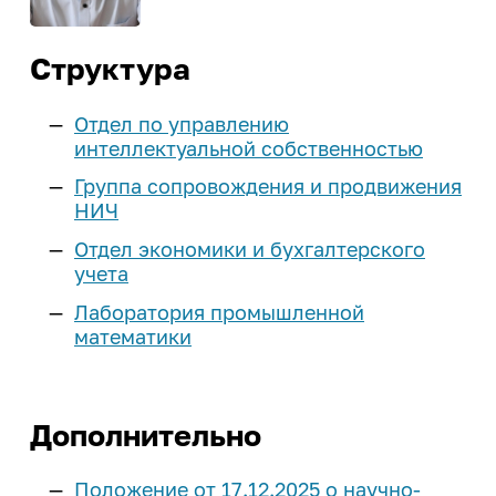
ИРНИТУ в соцсетях
Иностранному студенту
Структура
Медицинский кабинет
Отдел по управлению
Общежития
интеллектуальной собственностью
Группа сопровождения и продвижения
Личный кабинет студента
НИЧ
Личный кабинет родителя
Отдел экономики и бухгалтерского
Нормативные документы
учета
Лаборатория промышленной
Инклюзивное образование
математики
Дополнительно
Положение от 17.12.2025 о научно-