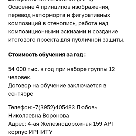
конструктор»
Магазин ИРНИТУ:
деятельности
Политика обеспечения
Целевое обучение
Освоение 4 принципов изображения,
Менделеевские классы
гендерного равенства
перевод натюрморта и фигуративных
Закупки
Архив
еще...
Общественная жизнь
композиций в стенопись, работа над
Профком работников ИРНИТУ
Издательство
композиционными эскизами и создание
Профком студентов
Летние профильные школы
Расписание занятий
итогового проекта для публичной защиты.
Информатизация
Старостат ИРНИТУ
Летняя художественная школа
Система дистанционного
Студенческие объединения
Кадровая политика
обучения ИЗВО
Стоимость обучения за год :
еще...
Кампус
Центр образовательных
54 000 тыс. в год при наборе группы 12
программ магистратуры и
Образовательная деятельность
человек.
Спорт
аспирантуры
Договор на обучение заключается в
Правовое обеспечение
Базы отдыха
Личный кабинет преподавателя
сентябре
Пресс-служба
Спортивные сооружения
Медицинский осмотр
Телефон:+7(3952)405483 Любовь
Спортивный клуб
Режим и безопасность
Медицинский кабинет
Николаевна Воронова
Спорт
Адрес: 4-ая Железнодорожная 159 АРТ
Служба охраны труда
Карьера и
корпус ИРНИТУ
Финансово-экономическая
трудоустройство