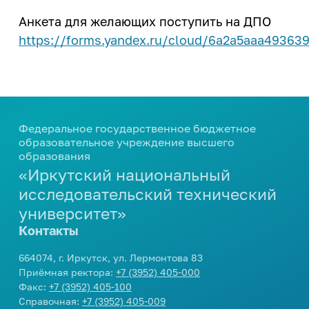
Закон Иркутской области о
деятельность
ветеранах труда Иркутской
Анкета для желающих поступить на ДПО
Центр карьеры
области
ИРНИТУ - ОК "Российский
https://forms.yandex.ru/cloud/6a2a5aaa49363
Трудоустройство студентов
алюминий"
Программа целевого обучения в
ИРНИТУ - ПАО "Корпорация
интересах ИРНИТУ
"Иркут"
Культура и творчество
Федеральное государственное бюджетное
образовательное учреждение высшего
Мероприятия
образования
Проекты
«Иркутский национальный
Творческие коллективы
исследовательский технический
университет»
Контакты
Профилактика и оздоровление
664074, г. Иркутск, ул. Лермонтова 83
Патриотика
Приёмная ректора:
+7 (3952) 405-000
Факс:
+7 (3952) 405-100
Библиотека
Справочная:
+7 (3952) 405-009