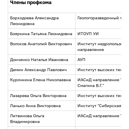
Закон Иркутской области о
Члены профкома
деятельность
ветеранах труда Иркутской
Центр карьеры
Система дистанционного обучения
области
ИРНИТУ - ОК "Российский
ИЗВО
Борходоева Александра
Геологоразведочный тех
Трудоустройство студентов
алюминий"
Леонидовна
Программа целевого обучения в
Центр образовательных программ
ИРНИТУ - ПАО "Корпорация
интересах ИРНИТУ
Бояркина Татьяна Леонидовна
ИТОУП УИ
магистратуры и аспирантуры
"Иркут"
Волохов Анатолий Викторович
Институт недропользован
Личный кабинет преподавателя
Культура и творчество
направление
Медицинский осмотр
Донченко Наталья Ивановна
АУП
Мероприятия
Медицинский кабинет
Проекты
Демин Александр Павлович
Институт высоких техно
Творческие коллективы
Курочкина Елена Николаевна
ИАСиД направление "МДЖ
Служба охраны труда
Смагина В.Г."
Закон Иркутской области о ветеранах
Лазарева Ольга Викторовна
Институт высоких техно
труда Иркутской области
Профилактика и оздоровление
Ланько Анна Викторовна
Институт "Сибирская шко
Патриотика
Литвинова Ольга
ИАСиД направление "Стр
Владимировна
Библиотека