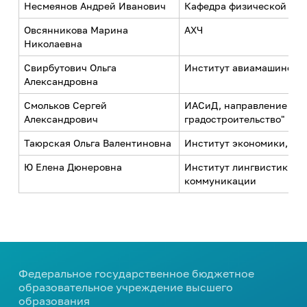
Несмеянов Андрей Иванович
Кафедра физической кул
ИРНИТУ в соцсетях
Овсянникова Марина
АХЧ
Иностранному студенту
Николаевна
Медицинский кабинет
Свирбутович Ольга
Институт авиамашиностр
Александровна
Общежития
Смольков Сергей
ИАСиД, направление "Ар
Личный кабинет студента
Александрович
градостроительство"
Личный кабинет родителя
Таюрская Ольга Валентиновна
Институт экономики, уп
Нормативные документы
Ю Елена Дюнеровна
Институт лингвистики и
коммуникации
Инклюзивное образование
Федеральное государственное бюджетное
образовательное учреждение высшего
образования