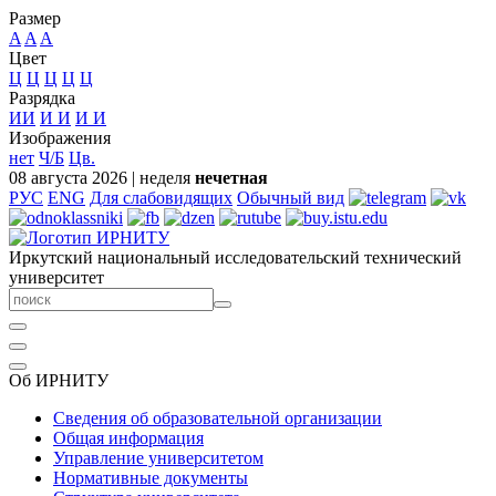
Размер
A
A
A
Цвет
Ц
Ц
Ц
Ц
Ц
Разрядка
ИИ
И
И
И
И
Изображения
нет
Ч/Б
Цв.
08 августа 2026
|
неделя
нечетная
РУС
ENG
Для слабовидящих
Обычный вид
Иркутский национальный исследовательский технический
университет
Об ИРНИТУ
Сведения об образовательной организации
Общая информация
Управление университетом
Нормативные документы