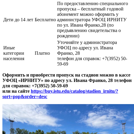
По предоставлению специального
пропуска – бесплатный годовой
абонемент можно оформить у
Дети до 14 лет
Бесплатно
администратора УФОЦ ИРНИТУ
по ул. Ивана Франко,28 (по
предъявлению свидетельства о
рождении)
Уточняйте у администратора
Иные
УФОЦ по адресу ул. Ивана
категории
Платно
Франко, 28
населения
телефон для справок: +7(3952) 50-
59-69
Оформить и приобрести пропуск на стадион можно в кассе
УФОЦ «ИРНИТУ» по адресу ул. Ивана Франко, 28 телефон
для справок: +7(3952) 50-59-69
или на сайте
https://buy.istu.edu/catalog/stadion_irnitu/?
sort=pop&order=desс