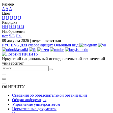
Размер
A
A
A
Цвет
Ц
Ц
Ц
Ц
Ц
Разрядка
ИИ
И
И
И
И
Изображения
нет
Ч/Б
Цв.
09 августа 2026
|
неделя
нечетная
РУС
ENG
Для слабовидящих
Обычный вид
Иркутский национальный исследовательский технический
университет
Об ИРНИТУ
Сведения об образовательной организации
Общая информация
Управление университетом
Нормативные документы