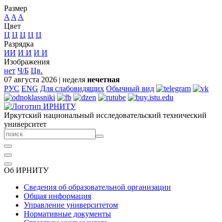
Размер
A
A
A
Цвет
Ц
Ц
Ц
Ц
Ц
Разрядка
ИИ
И
И
И
И
Изображения
нет
Ч/Б
Цв.
07 августа 2026
|
неделя
нечетная
РУС
ENG
Для слабовидящих
Обычный вид
Иркутский национальный исследовательский технический
университет
Об ИРНИТУ
Сведения об образовательной организации
Общая информация
Управление университетом
Нормативные документы