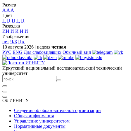
Размер
A
A
A
Цвет
Ц
Ц
Ц
Ц
Ц
Разрядка
ИИ
И
И
И
И
Изображения
нет
Ч/Б
Цв.
10 августа 2026
|
неделя
четная
РУС
ENG
Для слабовидящих
Обычный вид
Иркутский национальный исследовательский технический
университет
Об ИРНИТУ
Сведения об образовательной организации
Общая информация
Управление университетом
Нормативные документы