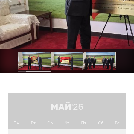
МАЙ
'26
Пн
Вт
Ср
Чт
Пт
Сб
Вс