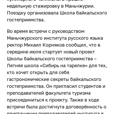
Закон Иркутской области о
деятельность
недельную стажировку в Маньчжурии.
ветеранах труда Иркутской
Центр карьеры
области
Поездку организовала Школа байкальского
ИРНИТУ - ОК "Российский
Трудоустройство студентов
алюминий"
гостеприимства.
Программа целевого обучения в
ИРНИТУ - ПАО "Корпорация
интересах ИРНИТУ
Во время встречи с руководством
"Иркут"
Маньчжурского института русского языка
Культура и творчество
ректор Михаил Корняков сообщил, что в
середине июля стартует новый проект
Мероприятия
Школы байкальского гостеприимства –
Проекты
Летняя школа «Сибирь на тарелке» для тех,
Творческие коллективы
кто хочет открыть для себя
гастрономические секреты байкальского
гостеприимства. Он пригласил студентов и
Профилактика и оздоровление
преподавателей факультета туризма
Патриотика
присоединиться к проекту. Также в ходе
встречи была достигнута договорённость о
Библиотека
приглашении преподавателей института в