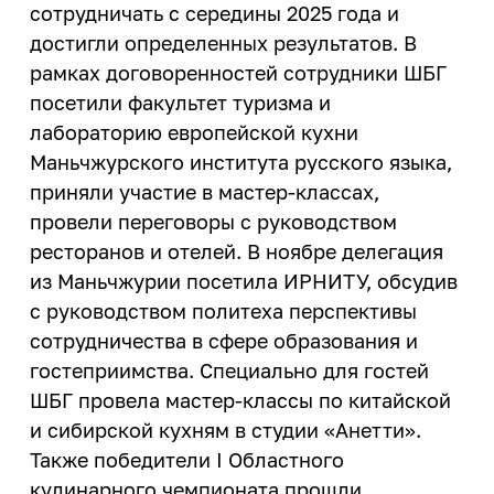
конструктор»
сотрудничать с середины 2025 года и
Магазин ИРНИТУ:
деятельности
Политика обеспечения
Целевое обучение
Менделеевские классы
достигли определенных результатов. В
гендерного равенства
Закупки
Архив
еще...
Общественная жизнь
рамках договоренностей сотрудники ШБГ
Профком работников ИРНИТУ
посетили факультет туризма и
Издательство
Профком студентов
Летние профильные школы
Расписание занятий
лабораторию европейской кухни
Информатизация
Старостат ИРНИТУ
Маньчжурского института русского языка,
Летняя художественная школа
Система дистанционного
Студенческие объединения
Кадровая политика
приняли участие в мастер-классах,
обучения ИЗВО
провели переговоры с руководством
еще...
Кампус
Центр образовательных
ресторанов и отелей. В ноябре делегация
программ магистратуры и
Образовательная деятельность
Спорт
из Маньчжурии посетила ИРНИТУ, обсудив
аспирантуры
с руководством политеха перспективы
Правовое обеспечение
Базы отдыха
Личный кабинет преподавателя
сотрудничества в сфере образования и
Пресс-служба
Спортивные сооружения
гостеприимства. Специально для гостей
Медицинский осмотр
Спортивный клуб
ШБГ провела мастер-классы по китайской
Режим и безопасность
Медицинский кабинет
и сибирской кухням в студии «Анетти».
Спорт
Служба охраны труда
Карьера и
Также победители I Областного
Финансово-экономическая
трудоустройство
кулинарного чемпионата прошли