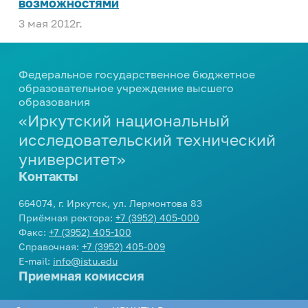
возможностями
3 мая 2012г.
Федеральное государственное бюджетное
образовательное учреждение высшего
образования
«Иркутский национальный
исследовательский технический
университет»
Контакты
664074, г. Иркутск, ул. Лермонтова 83
Приёмная ректора:
+7 (3952) 405-000
Факс:
+7 (3952) 405-100
Справочная:
+7 (3952) 405-009
E-mail:
info@istu.edu
Приемная комиссия
Телефон:
+7 (3952) 405-405
,
8 800 1005405