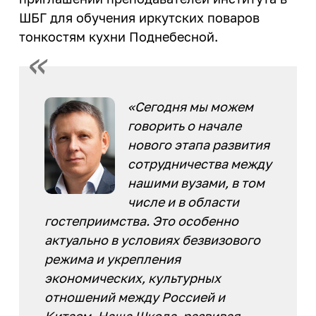
ИРНИТУ в соцсетях
ШБГ для обучения иркутских поваров
тонкостям кухни Поднебесной.
Иностранному студенту
Медицинский кабинет
Общежития
«Сегодня мы можем
Личный кабинет студента
говорить о начале
нового этапа развития
Личный кабинет родителя
сотрудничества между
Нормативные документы
нашими вузами, в том
Инклюзивное образование
числе и в области
гостеприимства. Это особенно
актуально в условиях безвизового
режима и укрепления
экономических, культурных
отношений между Россией и
Китаем. Наша Школа, развивая