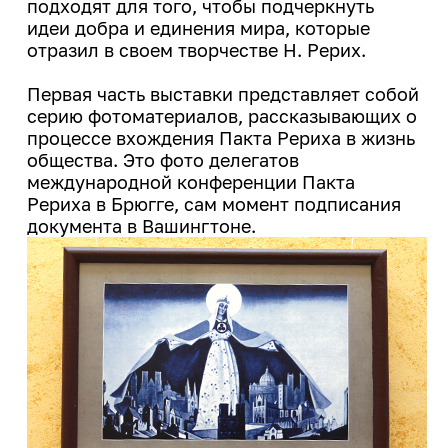
подходят для того, чтобы подчеркнуть
ИРНИТУ в соцсетях
идеи добра и единения мира, которые
отразил в своем творчестве Н. Рерих.
Иностранному студенту
Медицинский кабинет
Первая часть выставки представляет собой
серию фотоматериалов, рассказывающих о
Общежития
процессе вхождения Пакта Рериха в жизнь
общества. Это фото делегатов
Личный кабинет студента
международной конференции Пакта
Рериха в Брюгге, сам момент подписания
Личный кабинет родителя
документа в Вашингтоне.
Нормативные документы
Инклюзивное образование