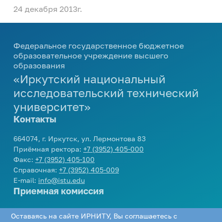
24 декабря 2013г.
Федеральное государственное бюджетное
образовательное учреждение высшего
образования
«Иркутский национальный
исследовательский технический
университет»
Контакты
664074, г. Иркутск, ул. Лермонтова 83
Приёмная ректора:
+7 (3952) 405-000
Факс:
+7 (3952) 405-100
Справочная:
+7 (3952) 405-009
E-mail:
info@istu.edu
Приемная комиссия
Телефон:
+7 (3952) 405-405
,
8 800 1005405
Оставаясь на сайте ИРНИТУ, Вы соглашаетесь с
E-mail:
cpk@istu.edu