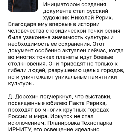
Закон Иркутской области о
деятельность
Инициатором создания
ветеранах труда Иркутской
Центр карьеры
документа стал русский
области
ИРНИТУ - ОК "Российский
художник Николай Рерих.
Трудоустройство студентов
алюминий"
Благодаря ему впервые в истории
Программа целевого обучения в
человечества с юридической точки рения
ИРНИТУ - ПАО "Корпорация
интересах ИРНИТУ
была узаконена значимость культуры и
"Иркут"
необходимость ее сохранения. Этот
документ особенно актуален сейчас, когда
Культура и творчество
во многих точках планеты идут боевые
Мероприятия
столкновения. Они приводят не только к
гибели людей, разрушению целых городов,
Проекты
но и уничтожают уникальные памятники
Творческие коллективы
культуры.
Д. Дорохин подчеркнул, что выставки,
посвященные юбилею Пакта Рериха,
Профилактика и оздоровление
проходят во многих крупных городах
Патриотика
России и мира. Иркутск не стал
исключением. Планировка Технопарка
Библиотека
ИРНИТУ, его освещение идеально