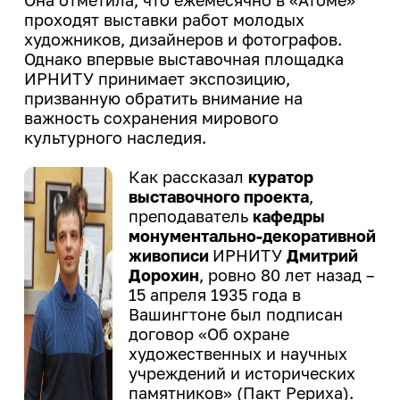
конструктор»
Магазин ИРНИТУ:
деятельности
Политика обеспечения
Целевое обучение
проходят выставки работ молодых
Менделеевские классы
гендерного равенства
художников, дизайнеров и фотографов.
Закупки
Архив
еще...
Общественная жизнь
Однако впервые выставочная площадка
Профком работников ИРНИТУ
ИРНИТУ принимает экспозицию,
Издательство
Профком студентов
призванную обратить внимание на
Летние профильные школы
Расписание занятий
важность сохранения мирового
Информатизация
Старостат ИРНИТУ
Летняя художественная школа
культурного наследия.
Система дистанционного
Студенческие объединения
Кадровая политика
обучения ИЗВО
Как рассказал
куратор
еще...
Кампус
Центр образовательных
выставочного проекта
,
программ магистратуры и
преподаватель
кафедры
Образовательная деятельность
Спорт
аспирантуры
монументально-декоративной
живописи
ИРНИТУ
Дмитрий
Правовое обеспечение
Базы отдыха
Личный кабинет преподавателя
Дорохин
, ровно 80 лет назад –
Пресс-служба
Спортивные сооружения
15 апреля 1935 года в
Медицинский осмотр
Вашингтоне был подписан
Спортивный клуб
Режим и безопасность
договор «Об охране
Медицинский кабинет
художественных и научных
Спорт
Служба охраны труда
Карьера и
учреждений и исторических
Финансово-экономическая
памятников» (Пакт Рериха).
трудоустройство