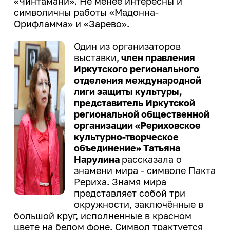
«Чинтамани». Не менее интересны и
символичны работы «Мадонна-
Орифламма» и «Зарево».
Один из организаторов
выставки,
член правления
Иркутского регионального
отделения международной
лиги защиты культуры,
представитель Иркутской
региональной общественной
организации «Рериховское
культурно-творческое
объединение» Татьяна
Нарулина
рассказала о
знамени мира - символе Пакта
Рериха. Знамя мира
представляет собой три
окружности, заключённые в
большой круг, исполненные в красном
цвете на белом фоне. Символ трактуется