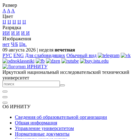
Размер
A
A
A
Цвет
Ц
Ц
Ц
Ц
Ц
Разрядка
ИИ
И
И
И
И
Изображения
нет
Ч/Б
Цв.
09 августа 2026
|
неделя
нечетная
РУС
ENG
Для слабовидящих
Обычный вид
Иркутский национальный исследовательский технический
университет
Об ИРНИТУ
Сведения об образовательной организации
Общая информация
Управление университетом
Нормативные документы