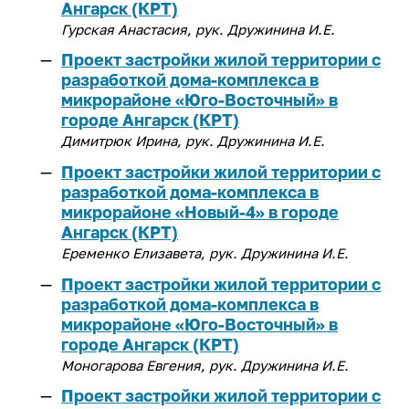
Ангарск (КРТ)
ИРНИТУ в соцсетях
Гурская Анастасия, рук. Дружинина И.Е.
Иностранному студенту
Проект застройки жилой территории с
разработкой дома-комплекса в
Медицинский кабинет
микрорайоне «Юго-Восточный» в
Общежития
городе Ангарск (КРТ)
Димитрюк Ирина, рук. Дружинина И.Е.
Личный кабинет студента
Проект застройки жилой территории с
Личный кабинет родителя
разработкой дома-комплекса в
микрорайоне «Новый-4» в городе
Нормативные документы
Ангарск (КРТ)
Еременко Елизавета, рук. Дружинина И.Е.
Инклюзивное образование
Проект застройки жилой территории с
разработкой дома-комплекса в
микрорайоне «Юго-Восточный» в
городе Ангарск (КРТ)
Моногарова Евгения, рук. Дружинина И.Е.
Проект застройки жилой территории с