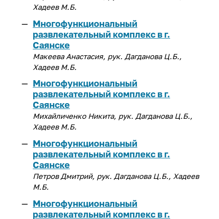
конструктор»
Хадеев М.Б.
Магазин ИРНИТУ:
деятельности
Политика обеспечения
Целевое обучение
Менделеевские классы
гендерного равенства
Многофункциональный
Закупки
Архив
еще...
Общественная жизнь
развлекательный комплекс в г.
Профком работников ИРНИТУ
Саянске
Издательство
Профком студентов
Летние профильные школы
Расписание занятий
Макеева Анастасия, рук. Дагданова Ц.Б.,
Информатизация
Старостат ИРНИТУ
Хадеев М.Б.
Летняя художественная школа
Система дистанционного
Студенческие объединения
Многофункциональный
Кадровая политика
обучения ИЗВО
развлекательный комплекс в г.
еще...
Кампус
Саянске
Центр образовательных
программ магистратуры и
Михайличенко Никита, рук. Дагданова Ц.Б.,
Образовательная деятельность
Спорт
аспирантуры
Хадеев М.Б.
Правовое обеспечение
Многофункциональный
Базы отдыха
Личный кабинет преподавателя
развлекательный комплекс в г.
Пресс-служба
Спортивные сооружения
Медицинский осмотр
Саянске
Спортивный клуб
Петров Дмитрий, рук. Дагданова Ц.Б., Хадеев
Режим и безопасность
Медицинский кабинет
М.Б.
Спорт
Служба охраны труда
Карьера и
Многофункциональный
развлекательный комплекс в г.
Финансово-экономическая
трудоустройство