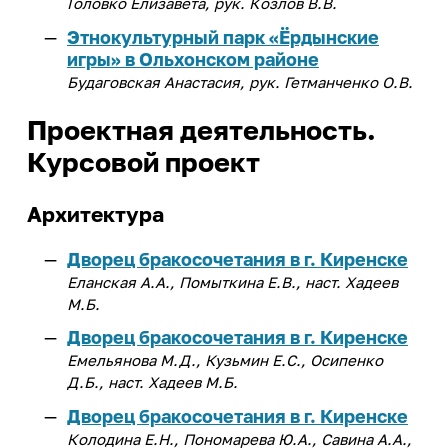
Головко Елизавета, рук. Козлов В.В.
Этнокультурный парк «Ёрдынские
игры» в Ольхонском районе
Будаговская Анастасия, рук. Гетманченко О.В.
Проектная деятельность.
Курсовой проект
Архитектура
Дворец бракосочетания в г. Киренске
Еланская А.А., Помыткина Е.В., наст. Хадеев
М.Б.
Дворец бракосочетания в г. Киренске
Емельянова М.Д., Кузьмин Е.С., Осипенко
Д.Б., наст. Хадеев М.Б.
Дворец бракосочетания в г. Киренске
Колодина Е.Н., Пономарева Ю.А., Савина А.А.,