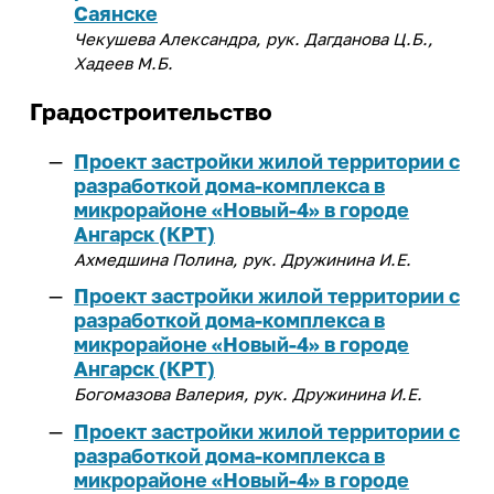
Закон Иркутской области о
Саянске
деятельность
ветеранах труда Иркутской
Центр карьеры
Чекушева Александра, рук. Дагданова Ц.Б.,
области
ИРНИТУ - ОК "Российский
Хадеев М.Б.
Трудоустройство студентов
алюминий"
Программа целевого обучения в
Градостроительство
ИРНИТУ - ПАО "Корпорация
интересах ИРНИТУ
"Иркут"
Проект застройки жилой территории с
разработкой дома-комплекса в
Культура и творчество
микрорайоне «Новый-4» в городе
Мероприятия
Ангарск (КРТ)
Ахмедшина Полина, рук. Дружинина И.Е.
Проекты
Проект застройки жилой территории с
Творческие коллективы
разработкой дома-комплекса в
микрорайоне «Новый-4» в городе
Ангарск (КРТ)
Профилактика и оздоровление
Богомазова Валерия, рук. Дружинина И.Е.
Патриотика
Проект застройки жилой территории с
разработкой дома-комплекса в
Библиотека
микрорайоне «Новый-4» в городе