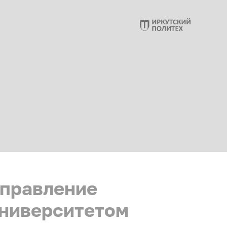
правление
ниверситетом