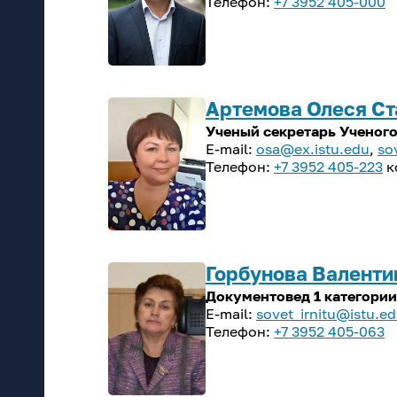
+7 3952 405-000
Артемова Олеся С
Ученый секретарь Ученого
osa@ex.istu.edu
,
so
+7 3952 405-223
к
Горбунова Валенти
Документовед 1 категории
sovet_irnitu@istu.e
+7 3952 405-063