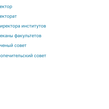
ектор
екторат
иректора институтов
еканы факультетов
ченый совет
Состав ученого совета
опечительский совет
Регламент работы
Попечительский совет
Нормативная документация
Состав Попечительского совета
Планы работы
Нормативные документы
Система электронного голосования