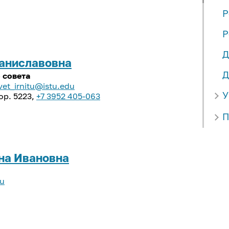
Р
Р
Д
таниславовна
Д
 совета
vet_irnitu@istu.edu
У
ор. 5223,
+7 3952 405-063
П
на Ивановна
du