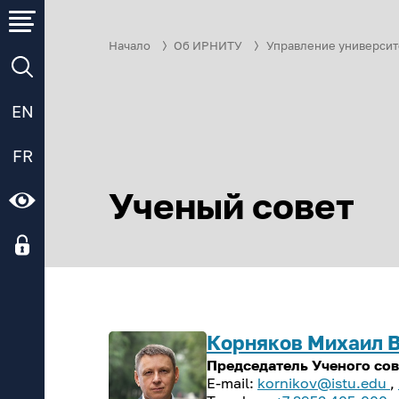
Начало
Об ИРНИТУ
Управление университ
EN
FR
Ученый совет
Корняков Михаил 
Председатель Ученого сов
kornikov@istu.edu
,