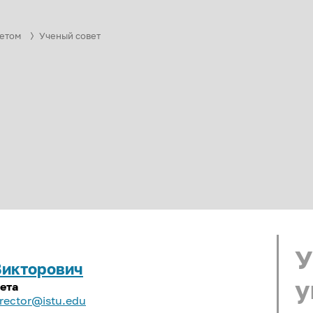
етом
Ученый совет
У
Викторович
у
ета
rector@istu.edu