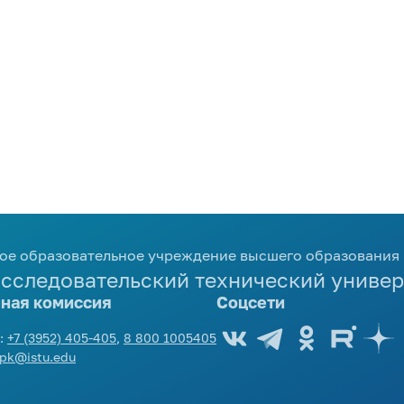
ое образовательное учреждение высшего образования
сследовательский технический универ
ная комиссия
Соцсети
:
+7 (3952) 405-405
,
8 800 1005405
pk@istu.edu