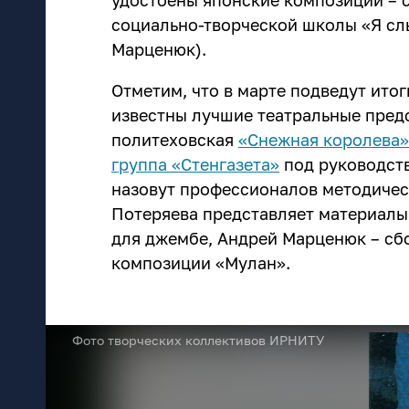
удостоены японские композиции – 
социально-творческой школы «Я сл
Марценюк).
Отметим, что в марте подведут итог
известны лучшие театральные предс
политеховская
«Снежная королева»
группа «Стенгазета»
под руководст
назовут профессионалов методичес
Потеряева представляет материалы
для джембе, Андрей Марценюк – сб
композиции «Мулан».
Фото творческих коллективов ИРНИТУ