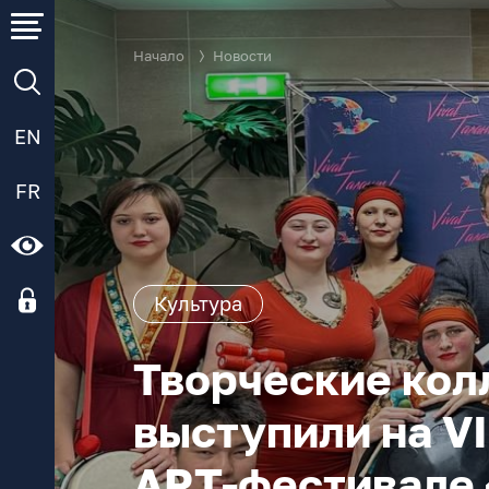
Начало
Новости
EN
FR
Культура
Творческие ко
выступили на V
ART-фестивале «