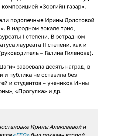
 композицией «Зоогийн газар».
зали подопечные Ирины Долотовой
». В народном вокале трио,
ауреаты I степени. В эстрадном
туса лауреата II степени, как и
(руководитель – Галина Гиленова).
аги» завоевала десять наград, в
и и публика не оставила без
ей и студентов – учеников Инны
юны», «Прогулка» и др.
постановке Ирины Алексеевой и
такля
«ГЕО»
был показан второй