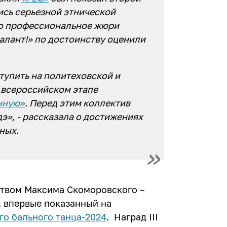
ись серьезной этнической
то профессиональное жюри
талант!» по достоинству оценили
тупить на политеховской и
 всероссийском этапе
нную»
. Перед этим коллектив
дэ», - рассказала о достижениях
ных.
ством Максима Скоморовского –
, впервые показанный на
го бального танца-2024
. Наград III