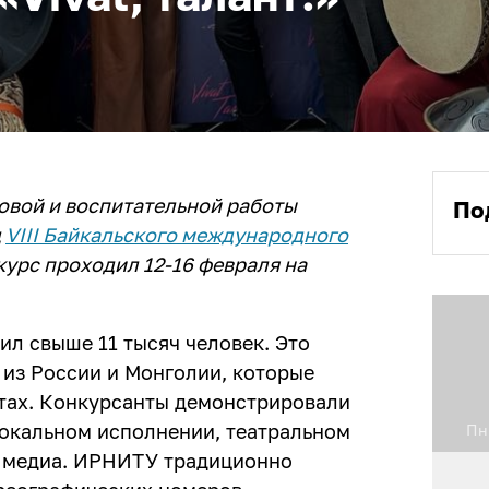
овой и воспитательной работы
По
д
VIII Байкальского международного
курс проходил 12-16 февраля на
нил свыше 11 тысяч человек. Это
 из России и Монголии, которые
тах. Конкурсанты демонстрировали
вокальном исполнении, театральном
Пн
и медиа. ИРНИТУ традиционно