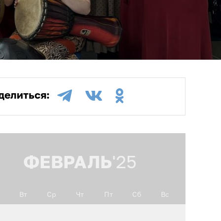
делиться:
ФЕВРАЛЬ
'25
Вт
Ср
Чт
Пт
Сб
Вс