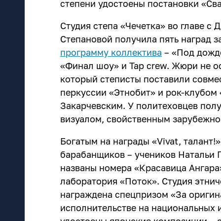
степени удостоены постановки «Св
Студия степа «Чечетка» во главе с
Степановой получила пять наград 
программу коллектива
– «Под дожд
«Финал шоу» и Tap crew. Жюри не о
который степисты поставили совме
перкуссии «Этнобит» и рок-клубом «
Закарчевским. У политеховцев пол
визуалом, свойственным зарубежно
Богатым на награды «Vivat, талант!
барабанщиков – учеников Натальи П
названы номера «Красавица Ангара»
лаборатория «Поток». Студия этни
награждена спецпризом «За оригин
исполнительстве на национальных и