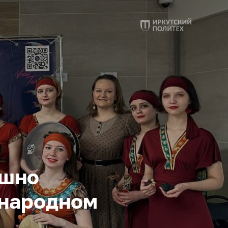
ешно
ународном