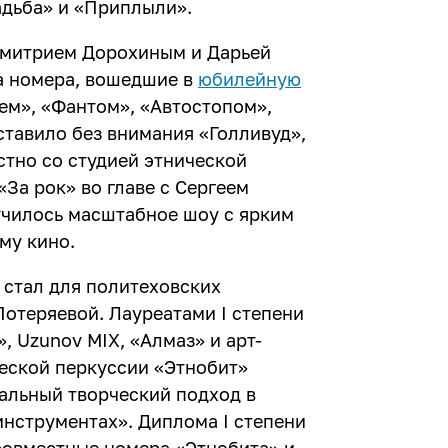
адьба» и «Приплыли».
 Дмитрием Дорохиным и Дарьей
за номера, вошедшие в
юбилейную
ем», «Фантом», «Автостопом»,
ставило без внимания «Голливуд»,
стно со студией этнической
За рок» во главе с Сергеем
училось масштабное шоу с ярким
му кино.
» стал для политеховских
отеряевой. Лауреатами I степени
, Uzunov MIX, «Алмаз» и арт-
ческой перкуссии «Этнобит»
альный творческий подход в
нструментах». Диплома I степени