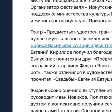
выступил площадкой для показа хо
Организатор фестиваля – Иркутски
поддержке министерства культуры 
и министерства культуры Приангарь
Театр «Предместье» удостоен гран-
лучшее музыкальное оформление».
Бориса Васильева «А зори здесь ти
Евгений Кириллов получил благодар
Выпускник политеха и друг «Предме
сыгравший старшину Федота Васков
роты, также отличился в художеств
прочитал «Свадьбы» Евгения Евтуш
Жюри высоко оценило выступлени
руководит Иван Новиков. Политехо
дуэтом и коллективно получили сем
лауреатами I степени. Спецпризом 