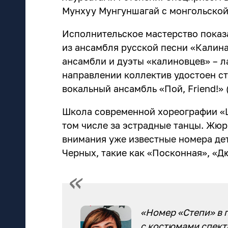
Мунхуу Мунгуншагай с монгольской
Исполнительское мастерство пока
из ансамбля русской песни «Калина
ансамбли и дуэты «калиновцев» – л
направлении коллектив удостоен ста
вокальный ансамбль «Пой, Friend!» 
Школа современной хореографии «Ш
том числе за эстрадные танцы. Жюр
внимания уже известные номера дет
Черных, такие как «Посконная», «Д
«Номер «Степи» в 
с костюмами спек