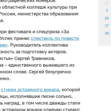
реографических номеров.
27
й областной колледж культуры при
3
России, министерства образования
10
я.
17
при фестиваля и спецприза «За
24
 Успех принес
спектакль по повести
хие»
. Руководитель коллектива
ность за подготовку актеров.
стья» Сергей Травников,
а – единственного выжившего из
енном слове. Сергей безупречно
енко.
я
студии эстрадного вокала
, которой
вцы, исполнявшие песни сольно,
ь наград, в том числе дважды стали
в эстрадном вокале отмечен студент