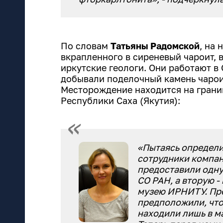
По словам
Татьяны Радомской
, на
вкрапленного в сиреневый чароит,
иркутские геологи. Они работают в
добывали поделочный камень чарои
Месторождение находится на грани
Республики Саха (Якутия):
«Пытаясь определи
сотрудники компан
предоставили одну
СО РАН, а вторую 
музею ИРНИТУ. Пре
предположили, что 
находили лишь в м