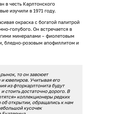
ан в честь Карлтонского
вые изучили в 1971 году.
сивая окраска с богатой палитрой
емно-голубого. Он встречается в
угими минералами – фиолетовым
м, бледно-розовым апофиллитом и
 рынок, то он завоюет
 и ювелиров. Учитывая его
ия из фторкарлтонита будут
и стоить достаточно дорого. В
отятся» коллекционеры редких
в об открытии, обращались к нам
небольшой кусочек
 Екатерина.