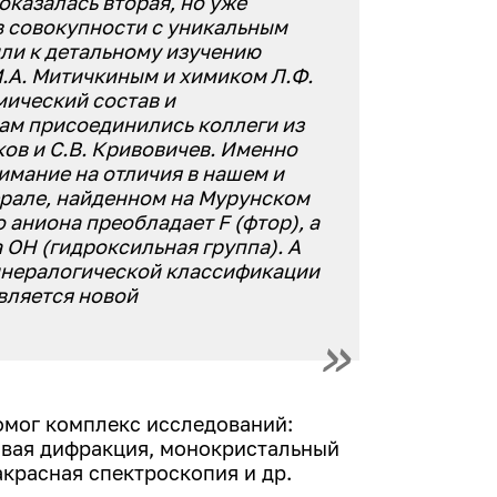
оказалась вторая, но уже
в совокупности с уникальным
ли к детальному изучению
М.А. Митичкиным и химиком Л.Ф.
мический состав и
нам присоединились коллеги из
ов и С.В. Кривовичев. Именно
имание на отличия в нашем и
ерале, найденном на Мурунском
 аниона преобладает F (фтор), а
 OH (гидроксильная группа). А
нералогической классификации
является новой
омог комплекс исследований:
овая дифракция, монокристальный
красная спектроскопия и др.