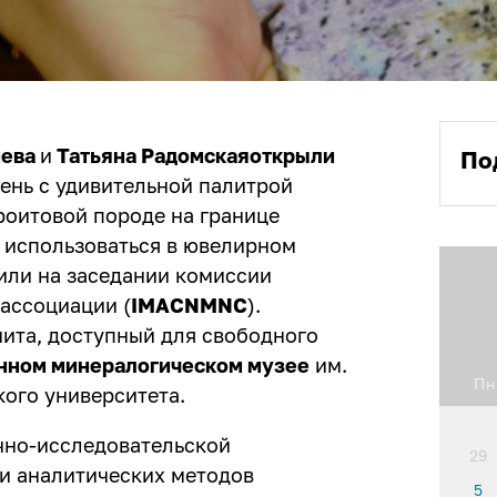
нева
и
Татьяна Радомская
открыли
По
нь с удивительной палитрой
роитовой породе на границе
т использоваться в ювелирном
или на заседании комиссии
ассоциации (
IMA
CNMNC
).
ита, доступный для свободного
нном м
инералогическом музее
им.
Пн
кого университета.
чно-исследовательской
29
и аналитических методов
5