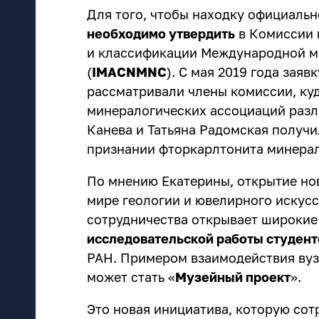
Для того, чтобы находку официальн
необходимо утвердить
в Комиссии 
и классификации Международной м
(
IMA
CNMNC
). С мая 2019 года заяв
рассматривали члены комиссии, ку
минералогических ассоциаций разли
Канева и Татьяна Радомская получ
признании фторкарлтонита минера
По мнению Екатерины, открытие нов
мире геологии и ювелирного искусс
сотрудничества открывает широкие
исследовательской работы студент
РАН. Примером взаимодействия вуз
может стать «
Музейный проект
».
Это новая инициатива, которую со