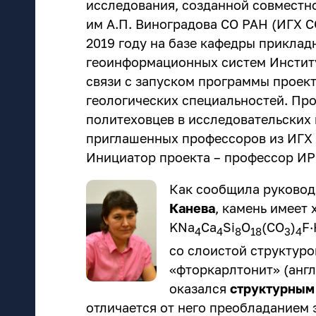
исследования, созданной совмест
им А.П. Виноградова СО РАН (ИГХ С
2019 году на базе кафедры приклад
геоинформационных систем Инстит
связи с
запуском программы проект
геологических специальностей. Пр
политеховцев в исследовательских
приглашенных профессоров из ИГХ 
Инициатор проекта – профессор 
Как сообщила руковод
Канева
, камень имеет
KNa
Ca
Si
O
(CO
)
F·
4
4
8
18
3
4
со слоистой структуро
«фторкарлтонит» (англ.
оказался
структурным
отличается от него преобладанием 