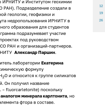
но ИРНИТУ и Институтом геохимии
12
О РАН)
. Подразделение создали в
19
ной геологии, геофизики и
26
ута недропользования ИРНИТУ в
ного образования для студентов
ограмма подразумевает участие
 проектах под руководством
СО РАН и организаций-партнеров.
ИРНИТУ
Александр Паршин
.
итель лаборатории
Екатерина
 химическую формулу
H
O и относится к группе силикатов
2
й. Он получил название
 – fluorcarletonite) поскольку
 аналогом минерала карлтонита
, но
элемента фтора в составе.