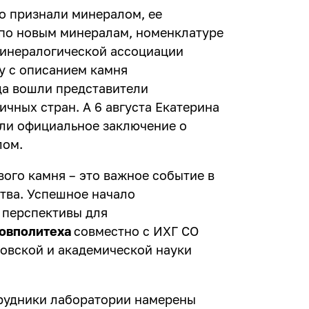
о признали минералом, ее
по новым минералам, номенклатуре
инералогической ассоциации
ку с описанием камня
да вошли представители
чных стран. А 6 августа Екатерина
или официальное заключение о
лом.
ого камня – это важное событие в
тва. Успешное начало
 перспективы для
ов
политеха
совместно с ИХГ СО
овской и академической науки
трудники лаборатории намерены