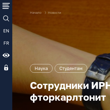
Начало
Новости
EN
FR
Наука
Студентам
Сотрудники ИРН
фторкарлтонит