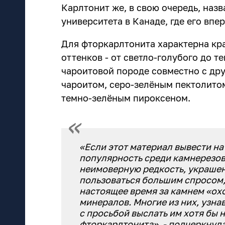
Карлтонит же, в свою очередь, назв
университета в Канаде, где его впер
Для фторкарлтонита характерна кра
оттенков - от светло-голубого до т
чароитовой породе совместно с др
чароитом, серо-зелёным пектолито
темно-зелёным пироксеном.
«Если этот материал вывести на
популярность среди камнерезов
неимоверную редкость, украшен
пользоваться большим спросом, 
настоящее время за камнем «ох
минералов. Многие из них, узна
с просьбой выслать им хотя бы 
фторкарлтонита», - подчеркнула