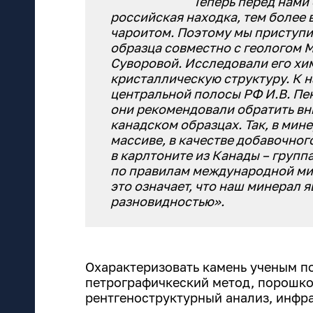
Теперь перед нами 
российская находка, тем более 
чароитом. Поэтому мы приступи
образца совместно с геологом 
Суворовой. Исследовали его хи
кристаллическую структуру. К 
центральной полосы РФ И.В. Пек
они рекомендовали обратить вн
канадском образцах. Так, в мин
массиве, в качестве добавочного
в карлтоните из Канады – группа
по правилам международной ми
это означает, что наш минерал 
разновидностью».
Охарактеризовать камень ученым п
петрографичкеский метод, порошк
рентгеноструктурный анализ, инфра