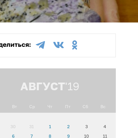
делиться:
АВГУСТ
'19
Вт
Ср
Чт
Пт
Сб
Вс
30
31
1
2
3
4
6
7
8
9
10
11