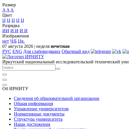
Размер
A
A
A
Цвет
Ц
Ц
Ц
Ц
Ц
Разрядка
ИИ
И
И
И
И
Изображения
нет
Ч/Б
Цв.
07 августа 2026
|
неделя
нечетная
РУС
ENG
Для слабовидящих
Обычный вид
Иркутский национальный исследовательский технический уни
Об ИРНИТУ
Сведения об образовательной организации
Общая информация
Управление университетом
Нормативные документы
Структура университета
Наши достижения