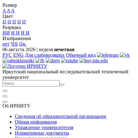
Размер
A
A
A
Цвет
Ц
Ц
Ц
Ц
Ц
Разрядка
ИИ
И
И
И
И
Изображения
нет
Ч/Б
Цв.
06 августа 2026
|
неделя
нечетная
РУС
ENG
Для слабовидящих
Обычный вид
Иркутский национальный исследовательский технический
университет
Об ИРНИТУ
Сведения об образовательной организации
Общая информация
Управление университетом
Нормативные документы