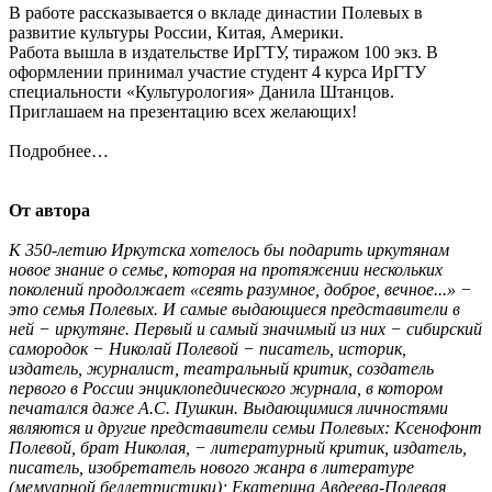
В работе рассказывается о вкладе династии Полевых в
развитие культуры России, Китая, Америки.
Работа вышла в издательстве ИрГТУ, тиражом 100 экз. В
оформлении принимал участие студент 4 курса ИрГТУ
специальности «Культурология» Данила Штанцов.
Приглашаем на презентацию всех желающих!
Подробнее…
От автора
К 350-летию Иркутска хотелось бы подарить иркутянам
новое знание о семье, которая на протяжении нескольких
поколений продолжает «сеять разумное, доброе, вечное...» −
это семья Полевых. И самые выдающиеся представители в
ней − иркутяне. Первый и самый значимый из них − сибирский
самородок − Николай Полевой − писатель, историк,
издатель, журналист, театральный критик, создатель
первого в России энциклопедического журнала, в котором
печатался даже А.С. Пушкин. Выдающимися личностями
являются и другие представители семьи Полевых: Ксенофонт
Полевой, брат Николая, − литературный критик, издатель,
писатель, изобретатель нового жанра в литературе
(мемуарной беллетристики); Екатерина Авдеева-Полевая,