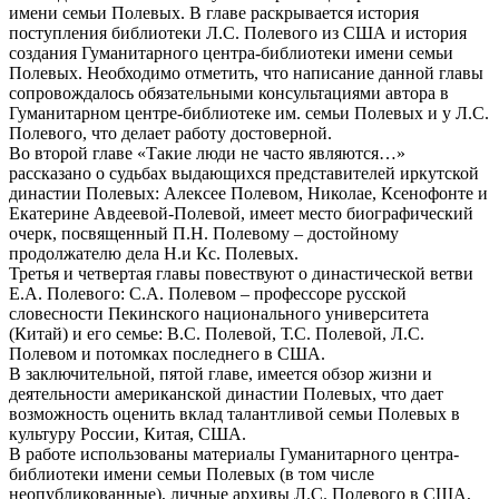
имени семьи Полевых. В главе раскрывается история
поступления библиотеки Л.С. Полевого из США и история
создания Гуманитарного центра-библиотеки имени семьи
Полевых. Необходимо отметить, что написание данной главы
сопровождалось обязательными консультациями автора в
Гуманитарном центре-библиотеке им. семьи Полевых и у Л.С.
Полевого, что делает работу достоверной.
Во второй главе «Такие люди не часто являются…»
рассказано о судьбах выдающихся представителей иркутской
династии Полевых: Алексее Полевом, Николае, Ксенофонте и
Екатерине Авдеевой-Полевой, имеет место биографический
очерк, посвященный П.Н. Полевому – достойному
продолжателю дела Н.и Кс. Полевых.
Третья и четвертая главы повествуют о династической ветви
Е.А. Полевого: С.А. Полевом – профессоре русской
словесности Пекинского национального университета
(Китай) и его семье: В.С. Полевой, Т.С. Полевой, Л.С.
Полевом и потомках последнего в США.
В заключительной, пятой главе, имеется обзор жизни и
деятельности американской династии Полевых, что дает
возможность оценить вклад талантливой семьи Полевых в
культуру России, Китая, США.
В работе использованы материалы Гуманитарного центра-
библиотеки имени семьи Полевых (в том числе
неопубликованные), личные архивы Л.С. Полевого в США,