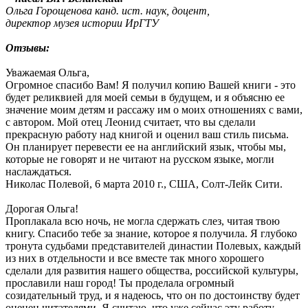
Ольга Горощенова канд. ист. наук, доцент,
директор музея истории ИрГТУ
Отзывы:
Уважаемая Ольга,
Огромное спасибо Вам! Я получил копию Вашей книги - это
будет реликвией для моей семьи в будущем, и я объясню ее
значение моим детям и рассажу им о моих отношениях с вами,
с автором. Мой отец Леонид считает, что вы сделали
прекрасную работу над книгой и оценил ваш стиль письма.
Он планирует перевести ее на английский язык, чтобы мы,
которые не говорят и не читают на русском языке, могли
наслаждаться.
Николас Полевой, 6 марта 2010 г., США, Солт-Лейк Сити.
Дорогая Ольга!
Проплакала всю ночь, не могла сдержать слез, читая твою
книгу. Спасибо тебе за знание, которое я получила. Я глубоко
тронута судьбами представителей династии Полевых, каждый
из них в отдельности и все вместе так много хорошего
сделали для развития нашего общества, российской культуры,
прославили наш город! Ты проделала огромный
созидательный труд, и я надеюсь, что он по достоинству будет
оценен читателями. Я считаю, что уже сейчас эту работу