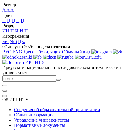
Размер
A
A
A
Цвет
Ц
Ц
Ц
Ц
Ц
Разрядка
ИИ
И
И
И
И
Изображения
нет
Ч/Б
Цв.
07 августа 2026
|
неделя
нечетная
РУС
ENG
Для слабовидящих
Обычный вид
Иркутский национальный исследовательский технический
университет
Об ИРНИТУ
Сведения об образовательной организации
Общая информация
Управление университетом
Нормативные документы