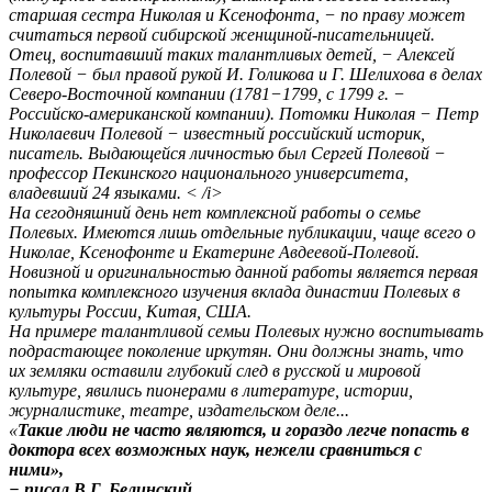
старшая сестра Николая и Ксенофонта, − по праву может
считаться первой сибирской женщиной-писательницей.
Отец, воспитавший таких талантливых детей, − Алексей
Полевой − был правой рукой И. Голикова и Г. Шелихова в делах
Северо-Восточной компании (1781−1799, с 1799 г. −
Российско-американской компании). Потомки Николая − Петр
Николаевич Полевой − известный российский историк,
писатель. Выдающейся личностью был Сергей Полевой −
профессор Пекинского национального университета,
владевший 24 языками. < /i>
На сегодняшний день нет комплексной работы о семье
Полевых. Имеются лишь отдельные публикации, чаще всего о
Николае, Ксенофонте и Екатерине Авдеевой-Полевой.
Новизной и оригинальностью данной работы является первая
попытка комплексного изучения вклада династии Полевых в
культуры России, Китая, США.
На примере талантливой семьи Полевых нужно воспитывать
подрастающее поколение иркутян. Они должны знать, что
их земляки оставили глубокий след в русской и мировой
культуре, явились пионерами в литературе, истории,
журналистике, театре, издательском деле...
«
Такие люди не часто являются, и гораздо легче попасть в
доктора всех возможных наук, нежели сравниться с
ними»,
− писал В.Г. Белинский.