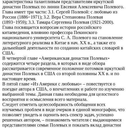
характеристика талантливым представителям иркутской
династии Полевых по линии Евсевия Алексеевича Полевого.
Глава имеет три части: 3.1. Сергей Полевой: с любовью из
России (1886−1971); 3.2. Вера Степановна Полевая
(1893−1959); 3.3. Тамара Сергеевна Полевая (1921-2000).
Глава посвящается вопросам истории российского
китаеведения, влиянию профессора Пекинского
национального университета С. А. Полевого на становление
литературного реализма в Китае в нач. XX в., а также его
дальнейшей деятельности по созданию китайских словарей в
США.
В четвертой главе «Американская династия Полевых»
содержится четыре раздела, в которых в виде обзора
рассматривается современное положение потомков иркутской
династии Полевых в США со второй половины XX в. и по
настоящее время.
В пятой главе «Из Америки с любовью» – повествуется о
поездке автора в США, о впечатлениях и работе по изучению
выбранной темы. Данная глава необходима для целостного
восприятия и осмысления всего материала.
Следует отметить целесообразность обобщения всех
изучаемых проблем в виде очерков в единой монографии, что
позволяет увидеть и оценить весь спектр задач, успешно
решенных автором, – познакомить читателя с выдающимися
представителями семьи Полевых и показать вклад династии