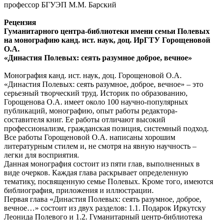
профессор БГУЭП М.М. Барский
Рецензия
Гуманитарного центра-библиотеки имени семьи Полевых
на монографию канд. ист. наук, доц. ИрГТУ Горощеновой
О.А.
«Династия Полевых: сеять разумное доброе, вечное»
Монография канд. ист. наук, доц. Горощеновой О.А.
«Династия Полевых: сеять разумное, доброе, вечное» – это
серьезный творческий труд. Историк по образованию,
Горощенова О.А. имеет около 100 научно-популярных
публикаций, монографию, опыт работы редактора-
составителя книг. Ее работы отличают высокий
профессионализм, гражданская позиция, системный подход.
Все работы Горощеновой О.А. написаны хорошим
литературным стилем и, не смотря на явную научность –
легки для восприятия.
Данная монография состоит из пяти глав, выполненных в
виде очерков. Каждая глава раскрывает определенную
тематику, посвященную семье Полевых. Кроме того, имеются
библиография, приложения и иллюстрации.
Первая глава «Династия Полевых: сеять разумное, доброе,
вечное…» состоит из двух разделов: 1.1. Подарок Иркутску
Леонида Полевого и 1.2. Гуманитарный центр-библиотека