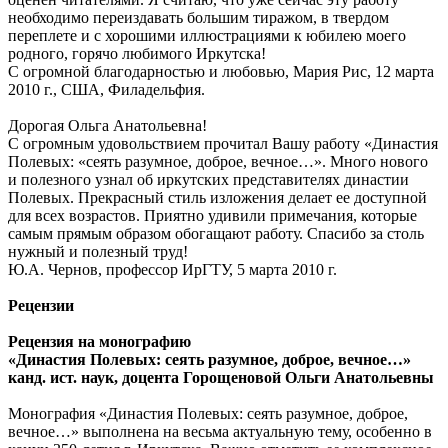
необходимо переиздавать большим тиражом, в твердом
переплете и с хорошими иллюстрациями к юбилею моего
родного, горячо любимого Иркутска!
С огромной благодарностью и любовью, Мария Рис, 12 марта
2010 г., США, Филадельфия.
Дорогая Ольга Анатольевна!
С огромным удовольствием прочитал Вашу работу «Династия
Полевых: «сеять разумное, доброе, вечное…». Много нового
и полезного узнал об иркутских представителях династии
Полевых. Прекрасный стиль изложения делает ее доступной
для всех возрастов. Приятно удивили примечания, которые
самым прямым образом обогащают работу. Спасибо за столь
нужный и полезный труд!
Ю.А. Чернов, профессор ИрГТУ, 5 марта 2010 г.
Рецензии
Рецензия на монографию
«Династия Полевых: сеять разумное, доброе, вечное…»
канд. ист. наук, доцента Горощеновой Ольги Анатольевны
Монография «Династия Полевых: сеять разумное, доброе,
вечное…» выполнена на весьма актуальную тему, особенно в