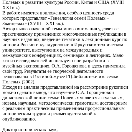
Полевых в развитие культуры России, Китая и США (XVIII –
XXI вв.).
В работе имеются приложения, особую ценность среди
которых представляет «Генеалогия семей Полевых –
Званцевых» (XVIII – XXI вв.).
Автор вышеозначенной темы много внимания уделяет ее
практическому применению: многочисленные публикации в
научных изданиях, введение тематики в лекционный курс по
истории России и культурологии в Иркутском техническом
университете, выступления на международных и
межвузовских конференциях, семинарах и лекториях. Мало
кто из исследователей использует свои разработки в
музейных экспозициях. О.А. Горощенова и здесь применила
свой труд. Результаты ее творческой деятельности
реализованы в Гостиной-музее ГЦ-библиотеки им. семьи
Полевых (2002).
Исходя из анализа представленной на рассмотрение рукописи
можно сделать вывод, что изучение О.А. Горощеновой
династической линии семьи Полевых является актуальным,
новым, научным, методологически грамотным, достоверным
с реальным практическим применением профессиональным
историческим трудом и рекомендуется мной к
опубликованию.
Доктор исторических наук,