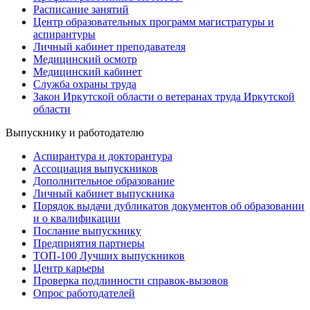
Расписание занятий
Центр образовательных программ магистратуры и
аспирантуры
Личный кабинет преподавателя
Медицинский осмотр
Медицинский кабинет
Служба охраны труда
Закон Иркутской области о ветеранах труда Иркутской
области
Выпускнику и работодателю
Аспирантура и докторантура
Ассоциация выпускников
Дополнительное образование
Личный кабинет выпускника
Порядок выдачи дубликатов документов об образовании
и о квалификации
Послание выпускнику
Предприятия партнеры
ТОП-100 Лучших выпускников
Центр карьеры
Проверка подлинности справок-вызовов
Опрос работодателей