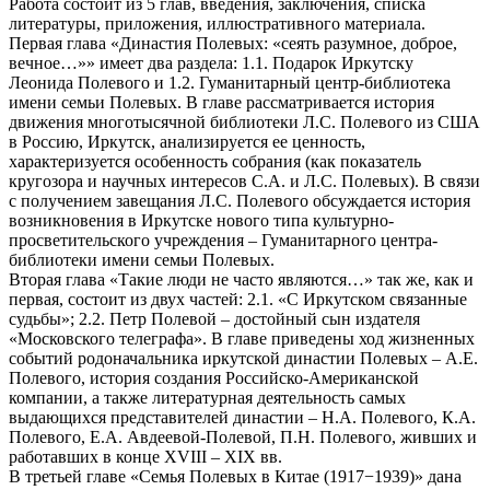
Работа состоит из 5 глав, введения, заключения, списка
литературы, приложения, иллюстративного материала.
Первая глава «Династия Полевых: «сеять разумное, доброе,
вечное…»» имеет два раздела: 1.1. Подарок Иркутску
Леонида Полевого и 1.2. Гуманитарный центр-библиотека
имени семьи Полевых. В главе рассматривается история
движения многотысячной библиотеки Л.С. Полевого из США
в Россию, Иркутск, анализируется ее ценность,
характеризуется особенность собрания (как показатель
кругозора и научных интересов С.А. и Л.С. Полевых). В связи
с получением завещания Л.С. Полевого обсуждается история
возникновения в Иркутске нового типа культурно-
просветительского учреждения – Гуманитарного центра-
библиотеки имени семьи Полевых.
Вторая глава «Такие люди не часто являются…» так же, как и
первая, состоит из двух частей: 2.1. «С Иркутском связанные
судьбы»; 2.2. Петр Полевой – достойный сын издателя
«Московского телеграфа». В главе приведены ход жизненных
событий родоначальника иркутской династии Полевых – А.Е.
Полевого, история создания Российско-Американской
компании, а также литературная деятельность самых
выдающихся представителей династии – Н.А. Полевого, К.А.
Полевого, Е.А. Авдеевой-Полевой, П.Н. Полевого, живших и
работавших в конце XVIII – XIX вв.
В третьей главе «Семья Полевых в Китае (1917−1939)» дана