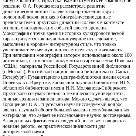
канун 350-летия г. Иркутска. Важно отметить ее комплексное
решение. О.А. Горощенова рассмотрела развитие
династической линии Полевых на протяжении двух с
половиной веков, вникая в биографические данные
представителей иркутской династии Полевых в контексте
основных исторических событий своего времени.
Монография с точки зрения историко-культурологической
характеризуется как научно-популярное исследование,
выполнена в хорошем литературном стиле, что только
увеличивает ее научную и просветительскую значимость.
При написании монографии автором использовано около 100
источников, в том числе: документы из архива семьи Полевых
(США), материалы Российской Государственной библиотеки
(г. Москва), Российской национальной библиотеки (г. Санкт-
Петербург), Гуманитарного центра-библиотеки имени семьи
Полевых в г. Иркутске, Зональной научной библиотеки ИГУ,
областной библиотеки имени И.И. Молчанова-Сибирского,
Иркутского государственного технического университета;
личные архивы и записи автора. Можно сделать вывод, что
Горощенова О.А., тщательно изучая исследуемый вопрос,
ввела в научный оборот большой массив неопубликованных
материалов, что делает ее исследование научно достоверным.
А ввод новых фактических сведений позволяет говорить о
новизне работы, ее практической значимости для
исторической науки.