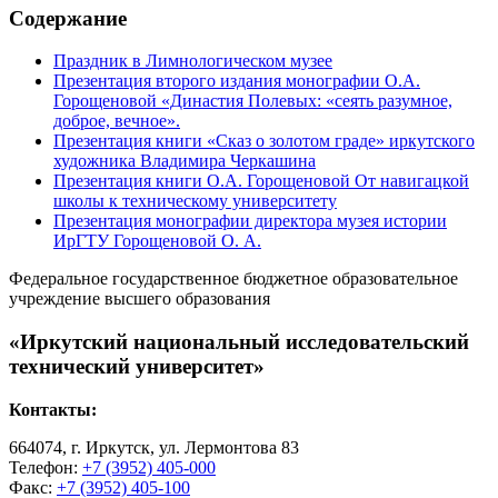
Содержание
Праздник в Лимнологическом музее
Презентация второго издания монографии О.А.
Горощеновой «Династия Полевых: «сеять разумное,
доброе, вечное».
Презентация книги «Сказ о золотом граде» иркутского
художника Владимира Черкашина
Презентация книги О.А. Горощеновой От навигацкой
школы к техническому университету
Презентация монографии директора музея истории
ИрГТУ Горощеновой О. А.
Федеральное государственное бюджетное образовательное
учреждение высшего образования
«Иркутский национальный исследовательский
технический университет»
Контакты:
664074, г. Иркутск, ул. Лермонтова 83
Телефон:
+7 (3952) 405-000
Факс:
+7 (3952) 405-100