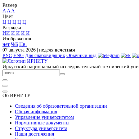
Размер
A
A
A
Цвет
Ц
Ц
Ц
Ц
Ц
Разрядка
ИИ
И
И
И
И
Изображения
нет
Ч/Б
Цв.
07 августа 2026
|
неделя
нечетная
РУС
ENG
Для слабовидящих
Обычный вид
Иркутский национальный исследовательский технический уни
Об ИРНИТУ
Сведения об образовательной организации
Общая информация
Управление университетом
Нормативные документы
Структура университета
Наши достижения