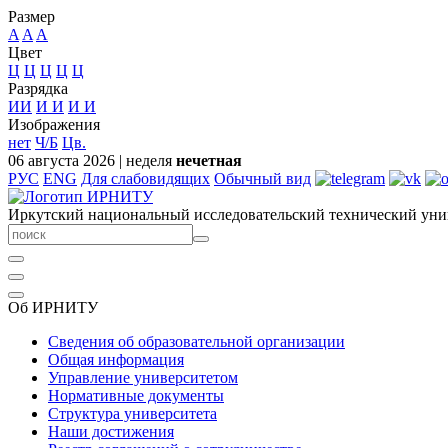
Размер
A
A
A
Цвет
Ц
Ц
Ц
Ц
Ц
Разрядка
ИИ
И
И
И
И
Изображения
нет
Ч/Б
Цв.
06 августа 2026
|
неделя
нечетная
РУС
ENG
Для слабовидящих
Обычный вид
Иркутский национальный исследовательский технический уни
Об ИРНИТУ
Сведения об образовательной организации
Общая информация
Управление университетом
Нормативные документы
Структура университета
Наши достижения