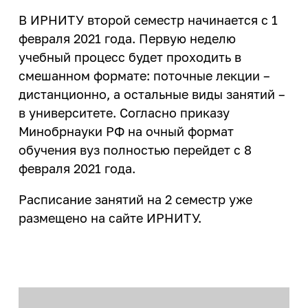
конструктор»
Магазин ИРНИТУ:
деятельности
Политика обеспечения
Целевое обучение
Менделеевские классы
В ИРНИТУ второй семестр начинается с 1
гендерного равенства
Закупки
февраля 2021 года. Первую неделю
Архив
еще...
Общественная жизнь
Профком работников ИРНИТУ
учебный процесс будет проходить в
Издательство
Профком студентов
смешанном формате: поточные лекции –
Летние профильные школы
Расписание занятий
Информатизация
дистанционно, а остальные виды занятий –
Старостат ИРНИТУ
Летняя художественная школа
Система дистанционного
в университете. Согласно приказу
Студенческие объединения
Кадровая политика
обучения ИЗВО
Минобрнауки РФ на очный формат
еще...
Кампус
Центр образовательных
обучения вуз полностью перейдет с 8
программ магистратуры и
февраля 2021 года.
Образовательная деятельность
Спорт
аспирантуры
Правовое обеспечение
Расписание занятий на 2 семестр уже
Базы отдыха
Личный кабинет преподавателя
размещено на сайте ИРНИТУ.
Пресс-служба
Спортивные сооружения
Медицинский осмотр
Спортивный клуб
Режим и безопасность
Медицинский кабинет
Спорт
Служба охраны труда
Карьера и
Финансово-экономическая
трудоустройство