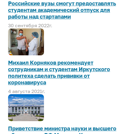
Российские вузы смогут предоставлять
ИРНИТУ в соцсетях
студентам академический отпуск для
Иностранному студенту
работы над стартапами
30 сентября 2022г.
Медицинский кабинет
Общежития
Личный кабинет студента
Личный кабинет родителя
Михаил Корняков рекомендует
сотрудникам и студентам Иркутского
Нормативные документы
политеха сделать прививки от
коронавируса
Инклюзивное образование
4 августа 2021г.
Приветствие министра науки и высшего