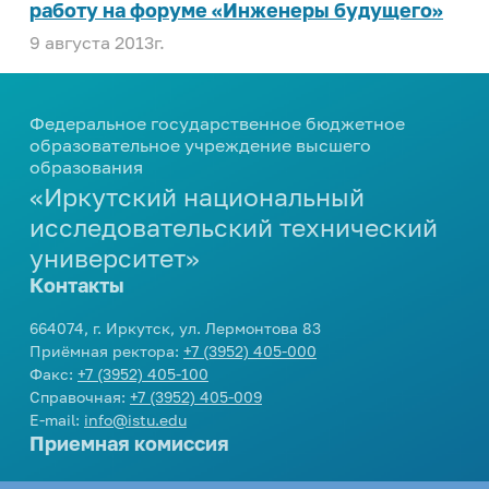
работу на форуме «Инженеры будущего»
9 августа 2013г.
Федеральное государственное бюджетное
образовательное учреждение высшего
образования
«Иркутский национальный
исследовательский технический
университет»
Контакты
664074, г. Иркутск, ул. Лермонтова 83
Приёмная ректора:
+7 (3952) 405-000
Факс:
+7 (3952) 405-100
Справочная:
+7 (3952) 405-009
E-mail:
info@istu.edu
Приемная комиссия
Телефон:
+7 (3952) 405-405
,
8 800 1005405