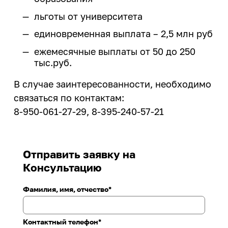
конструктор»
Магазин ИРНИТУ:
деятельности
Политика обеспечения
Целевое обучение
Менделеевские классы
льготы от университета
гендерного равенства
Закупки
Архив
еще...
Общественная жизнь
единовременная выплата – 2,5 млн руб
Профком работников ИРНИТУ
Издательство
ежемесячные выплаты от 50 до 250
Профком студентов
Летние профильные школы
Расписание занятий
тыс.руб.
Информатизация
Старостат ИРНИТУ
Летняя художественная школа
Система дистанционного
В случае заинтересованности, необходимо
Студенческие объединения
Кадровая политика
обучения ИЗВО
связаться по контактам:
еще...
Кампус
Центр образовательных
8-950-061-27-29, 8-395-240-57-21
программ магистратуры и
Образовательная деятельность
Спорт
аспирантуры
Правовое обеспечение
Базы отдыха
Личный кабинет преподавателя
Отправить заявку на
Пресс-служба
Консультацию
Спортивные сооружения
Медицинский осмотр
Спортивный клуб
Режим и безопасность
Фамилия, имя, отчество
Медицинский кабинет
Спорт
Служба охраны труда
Карьера и
Контактный телефон
Финансово-экономическая
трудоустройство