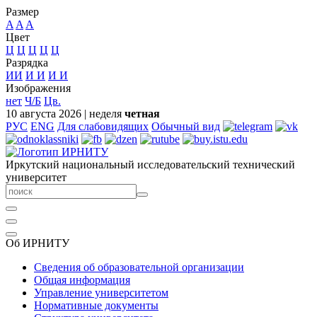
Размер
A
A
A
Цвет
Ц
Ц
Ц
Ц
Ц
Разрядка
ИИ
И
И
И
И
Изображения
нет
Ч/Б
Цв.
10 августа 2026
|
неделя
четная
РУС
ENG
Для слабовидящих
Обычный вид
Иркутский национальный исследовательский технический
университет
Об ИРНИТУ
Сведения об образовательной организации
Общая информация
Управление университетом
Нормативные документы