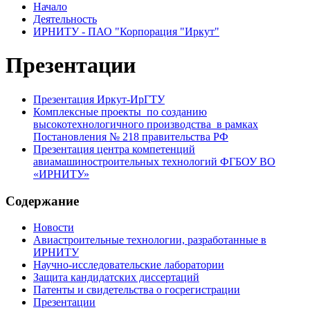
Начало
Деятельность
ИРНИТУ - ПАО "Корпорация "Иркут"
Презентации
Презентация Иркут-ИрГТУ
Комплексные проекты по созданию
высокотехнологичного производства в рамках
Постановления № 218 правительства РФ
Презентация центра компетенций
авиамашиностроительных технологий ФГБОУ ВО
«ИРНИТУ»
Содержание
Новости
Авиастроительные технологии, разработанные в
ИРНИТУ
Научно-исследовательские лаборатории
Защита кандидатских диссертаций
Патенты и свидетельства о госрегистрации
Презентации