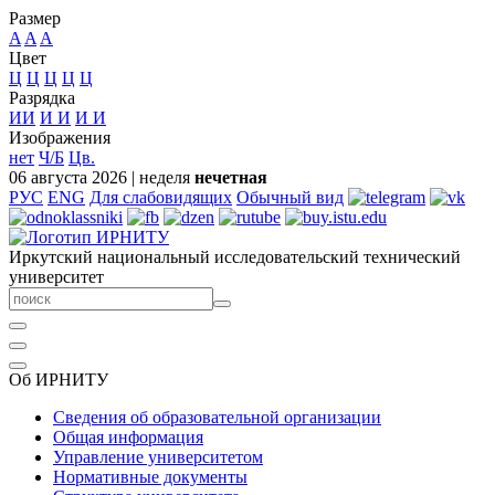
Размер
A
A
A
Цвет
Ц
Ц
Ц
Ц
Ц
Разрядка
ИИ
И
И
И
И
Изображения
нет
Ч/Б
Цв.
06 августа 2026
|
неделя
нечетная
РУС
ENG
Для слабовидящих
Обычный вид
Иркутский национальный исследовательский технический
университет
Об ИРНИТУ
Сведения об образовательной организации
Общая информация
Управление университетом
Нормативные документы