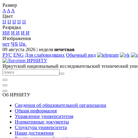
Размер
A
A
A
Цвет
Ц
Ц
Ц
Ц
Ц
Разрядка
ИИ
И
И
И
И
Изображения
нет
Ч/Б
Цв.
09 августа 2026
|
неделя
нечетная
РУС
ENG
Для слабовидящих
Обычный вид
Иркутский национальный исследовательский технический уни
Об ИРНИТУ
Сведения об образовательной организации
Общая информация
Управление университетом
Нормативные документы
Структура университета
Наши достижения